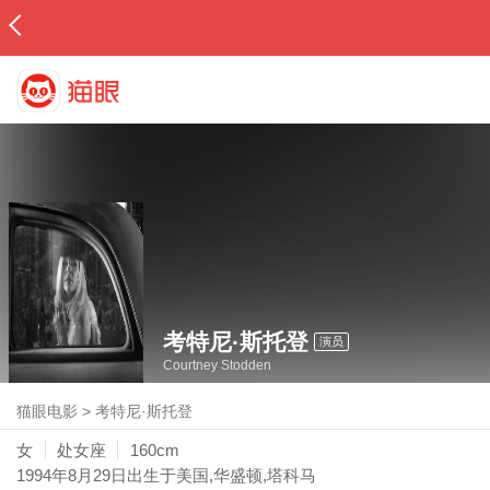
考特尼·斯托登
演员
Courtney Stodden
猫眼电影
>
考特尼·斯托登
女
处女座
160cm
1994年8月29日
出生于美国,华盛顿,塔科马