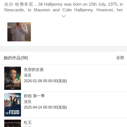
吉尔·哈弗本尼，Jill Halfpenny was born on 15th July, 1975, in
Newcastle, to Maureen and Colin Halfpenny. However, her
father passed away when she was very young, and her mother
married Jill's uncle, Derek. She attended St Edmund Campion
RC Comprehensive School, and trained at the Webber Douglas
Academy of Dramatic Art.
她的作品(98)
全部
失窃的女孩
演员
2026-01-08 00:00:00(英国)
积怨 第一季
演员
2025-04-14 00:00:00(英国)
红王