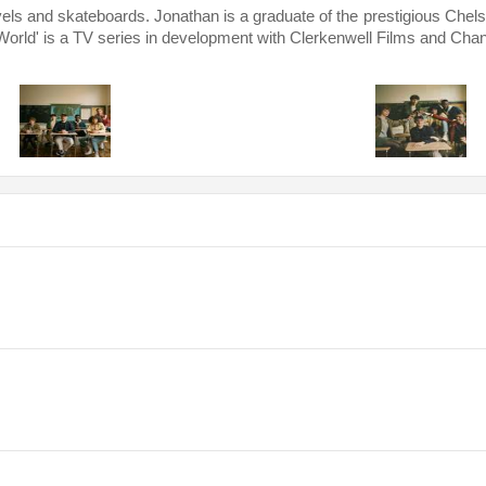
skateboards. Jonathan is a graduate of the prestigious Chelsea S
orld' is a TV series in development with Clerkenwell Films and Ch