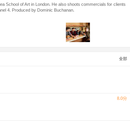
chool of Art in London. He also shoots commercials for clients
annel 4. Produced by Dominic Buchanan.
全部
8.0分