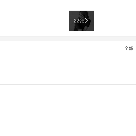
22张
全部