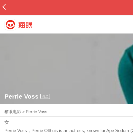
Perrie Voss
演员
猫眼电影
>
Perrie Voss
女
Perrie Voss，Perrie Olthuis is an actress, known for Ape Sodom (