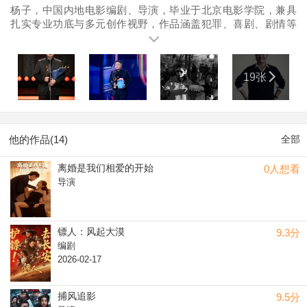
杨子，中国内地电影编剧、导演，毕业于北京电影学院，兼具
扎实专业功底与多元创作视野，作品涵盖犯罪、喜剧、剧情等
多类型。 代表作《捕风追影》由其编剧执导，入选第30届釜山
国际电影节Open Cinema单元；个人凭该片斩获第八届浙江国
际青年电影周年度青年电影导演、2024-2025年度电影频道M榜
19张
年度口碑导演、第21届中美电影节最佳导演、第13届新西兰亚
太电影节最佳导演、2025爱奇艺尖叫之夜年度导演等多项荣
誉。 《龙马精神》作为喜剧动作片，聚焦龙虎武师，入围多项
国际影展； 《宠爱》打破宠物题材电影内地票房天花板，为内
地宠物题材作品探索出新的发展空间。 《我是马布里》聚焦国
他的作品(14)
全部
内顶级篮球联赛，实现体育类型片的突破。获上海国际电影节
传媒大奖最佳新人奖、北京国际体育电影周最佳故事片； 《喊·
离婚是我们相爱的开始
0人想看
山》作为釜山国际电影节闭幕影片，获上海国际电影节传媒大
导演
奖最佳导演、最佳编剧奖，入围十余个国内外影展。 从业以
来，他多次担任北京国际电影节、丝绸之路国际电影节等活动
评委，受聘为成龙影视学院行业导师，执导多部宣传片及品牌
短片，行业影响力深厚。
镖人：风起大漠
9.3分
编剧
2026-02-17
捕风追影
9.5分