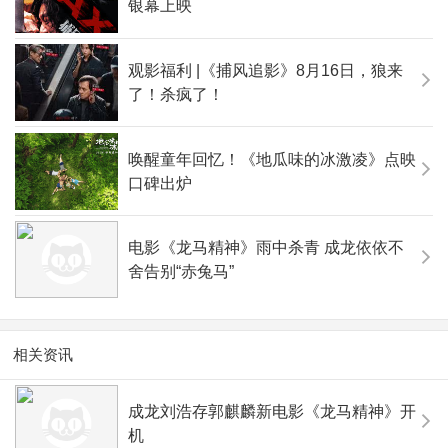
银幕上映
观影福利 |《捕风追影》8月16日，狼来
了！杀疯了！
唤醒童年回忆！《地瓜味的冰激凌》点映
口碑出炉
电影《龙马精神》雨中杀青 成龙依依不
舍告别“赤兔马”
相关资讯
成龙刘浩存郭麒麟新电影《龙马精神》开
机