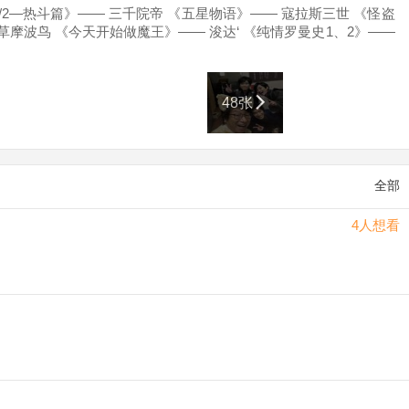
2—热斗篇》—— 三千院帝 《五星物语》—— 寇拉斯三世 《怪盗
摩波鸟 《今天开始做魔王》—— 浚达‘ 《纯情罗曼史1、2》——
） 《西洋古董洋果子店》——约翰·帕提斯 《家庭教师hitman
48张
全部
4人想看