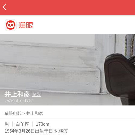
井上和彦
演员
いのうえ かずひこ
猫眼电影
>
井上和彦
男
白羊座
173cm
1954年3月26日
出生于日本,横滨