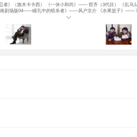
忍者》（旗木卡卡西） 《一休小和尚》—— 哲齐（3代目） 《乱马1/
南剧场版04——瞳孔中的暗杀者》——风户京介 《水果篮子》—— 草
斯的漫长旅程（Porfy的长旅）》——克里斯多夫（クリストフオール