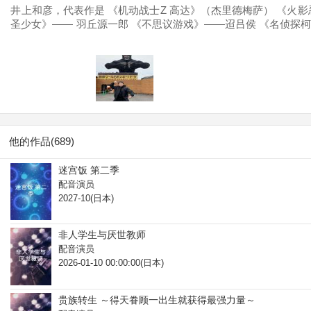
井上和彦，代表作是 《机动战士Z 高达》（杰里德梅萨） 《火影
圣少女》—— 羽丘源一郎 《不思议游戏》——迢吕侯 《名侦探柯
宫城庸 《夏目友人帐》——ニャンコ先生（猫老师）·斑 《波菲拉
REBORN!》——γ（伽马） 《妖精的尾巴》——吉尔达斯 ·········
他的作品(689)
迷宫饭 第二季
配音演员
2027-10(日本)
非人学生与厌世教师
配音演员
2026-01-10 00:00:00(日本)
贵族转生 ～得天眷顾一出生就获得最强力量～