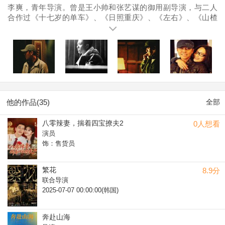
李爽，青年导演。曾是王小帅和张艺谋的御用副导演，与二人
合作过《十七岁的单车》、《日照重庆》、《左右》、《山楂
树之恋》、《金陵十三钗》等多部电影作品。此外，还曾为
《玉观音》担任宣传片剪辑，《南京浩劫》、《夜上海》、
《少年》等电影担任第一副导演。2013年，第一次独立执导了
由马伟豪监制的喜剧电影《金太狼的幸福生活》。
他的作品(35)
全部
八零辣妻，揣着四宝撩夫2
0人想看
演员
饰：售货员
繁花
8.9分
联合导演
2025-07-07 00:00:00(韩国)
奔赴山海