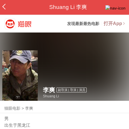
Shuang Li 李爽
打开App
发现最新最热电影
李爽
副导演 | 导演 | 演员
Shuang Li
猫眼电影
>
李爽
男
出生于黑龙江