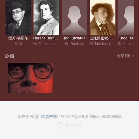
了。但这还不算什么，迈尔博士……
德万·埃斯珀
Horace Bernard Carpenter
Ted Edwards
巴托罗密欧·帕迦诺
Theo Rams
导演
饰: Dr. Meirschultz
饰: Buckley
饰: Maciste (archive footage) (uncredited)
剧照
全部1张
影视行业信息
《免责声明》
I 违法和不良信息举报电话：4006018900