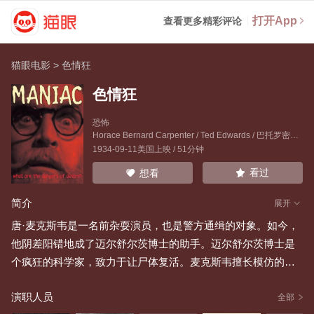
打开App
查看更多精彩评论
猫眼电影
>
色情狂
色情狂
恐怖
Horace Bernard Carpenter
/
Ted Edwards
/
巴托罗密欧·帕迦诺
1934-09-11美国上映 / 51分钟
看过
想看
简介
展开
唐·麦克斯韦是一名前杂耍演员，也是警方通缉的对象。如今，
他阴差阳错地成了迈尔舒尔茨博士的助手。迈尔舒尔茨博士是
个疯狂的科学家，致力于让尸体复活。麦克斯韦擅长模仿的本
事，帮助他和迈尔舒尔茨博士骗过警卫，进入了一家停尸房。
演职人员
在那里，他们用一种特殊的血清让一具年轻漂亮的女尸复活
全部