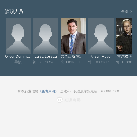
演职人员
全部
Oliver Dommenget
Luisa Lossau
弗兰西斯·富顿-史密斯
Kristin Meyer
霍尔格·汉
导演
饰: Laura Walter
饰: Florian Faber
饰: Eva Sternberg
饰: Tho
影视行业信息
《免责声明》
I 违法和不良信息举报电话：4006018900