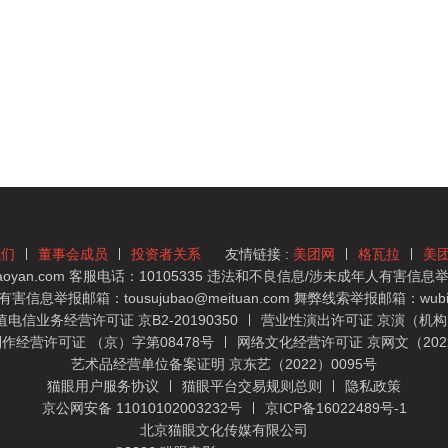
我们
董事会成员
投资者关系
友情链接 :
美团网
格瓦拉
美
yan.com 客服电话：10105335 违法和不良信息/涉未成年人有害信息举报
息举报邮箱：tousujubao@meituan.com 舞弊线索举报邮箱：wubiju
信业务经营许可证 京B2-20190350
营业性演出许可证 京演（机构）
作经营许可证 （京）字第08478号
网络文化经营许可证 京网文（2022）
艺术品经营单位备案证明 京东艺（2022）0095号
猫眼用户服务协议
猫眼平台交易规则总则
隐私政策
京公网安备 11010102003232号
京ICP备16022489号-1
北京猫眼文化传媒有限公司