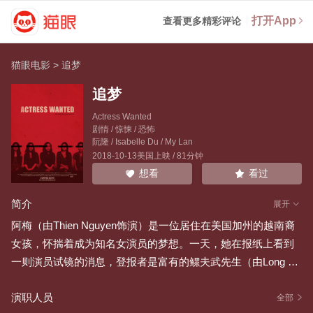
打开App
查看更多精彩评论
猫眼电影
>
追梦
追梦
Actress Wanted
剧情 / 惊悚 / 恐怖
阮隆
/
Isabelle Du
/
My Lan
2018-10-13美国上映 / 81分钟
看过
想看
简介
展开
阿梅（由Thien Nguyen饰演）是一位居住在美国加州的越南裔
女孩，怀揣着成为知名女演员的梦想。一天，她在报纸上看到
一则演员试镜的消息，登报者是富有的鳏夫武先生（由Long Ng
uyen饰演）。武先生想找一个女孩扮演他的妻子，以度过和已
演职人员
故妻子的结婚纪念日。
全部