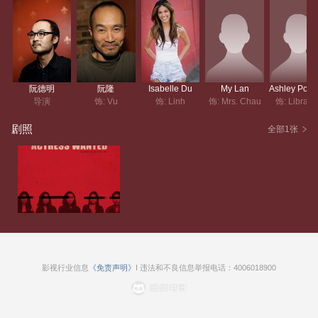
阮德明
阮隆
Isabelle Du
My Lan
导演
饰: Vu
饰: Linh
饰: Mrs. Chau
饰: Librari
剧照
全部1张
影视行业信息
《免责声明》
I 违法和不良信息举报电话：4006018900