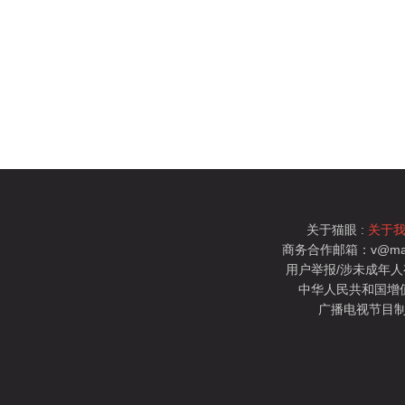
关于猫眼 :
关于
商务合作邮箱：v@mao
用户举报/涉未成年人有害信
中华人民共和国增值电
广播电视节目制
猫眼电影