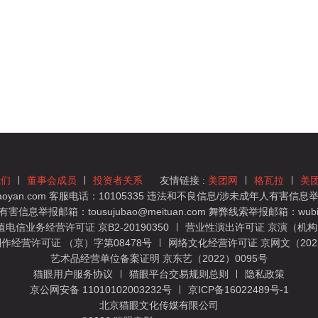
我们
董事会成员
投资者关系
友情链接 :
美团网
格瓦拉
美
yan.com 客服电话：10105335 违法和不良信息/涉未成年人有害信息举报
息举报邮箱：tousujubao@meituan.com 舞弊线索举报邮箱：wubiju
信业务经营许可证 京B2-20190350
营业性演出许可证 京演（机构）
作经营许可证 （京）字第08478号
网络文化经营许可证 京网文（2022）
艺术品经营单位备案证明 京东艺（2022）0095号
猫眼用户服务协议
猫眼平台交易规则总则
隐私政策
京公网安备 11010102003232号
京ICP备16022489号-1
北京猫眼文化传媒有限公司