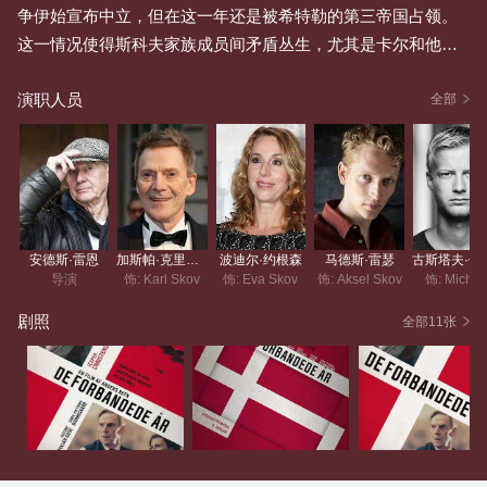
争伊始宣布中立，但在这一年还是被希特勒的第三帝国占领。
这一情况使得斯科夫家族成员间矛盾丛生，尤其是卡尔和他的
儿子阿克塞尔之间。卡尔身为一家大型电子工厂的老板，努力
演职人员
维持工厂生产，为保护家人和员工，不得不开始为德国市场生
全部
产产品。而阿克塞尔则加入反抗运动，抵制法西斯的迫害。卡
尔与侵略者存在争议的合作最终致使他的家庭分崩离析。
安德斯·雷恩
加斯帕·克里斯滕森
波迪尔·约根森
马德斯·雷瑟
古斯塔夫
导演
饰: Karl Skov
饰: Eva Skov
饰: Aksel Skov
饰: Michae
剧照
全部11张