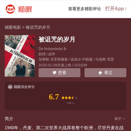
打开App
查看更多精彩评论
猫眼电影
>
被诅咒的岁月
被诅咒的岁月
De forbandede år
剧情 / 战争
加斯帕·克里斯滕森
/
波迪尔·约根森
/
马德斯·雷瑟
2020-01-09丹麦上映 / 153分钟
看过
想看
猫眼综合评分
6.7
简介
展开
1940年，丹麦。第二次世界大战席卷整个欧洲，尽管丹麦在战