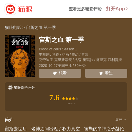
打开App
查看更多精彩评论
猫眼电影
>
宙斯之血 第一季
宙斯之血 第一季
Blood of Zeus Season 1
电视剧 / 动作 / 动画 / 奇幻 / 冒险
克劳迪亚·克里斯蒂安
/
杰森·奥玛拉
/
德里克·菲利普斯
2020-10-27美国开播 / 30分钟
看过
想看
猫眼综合评分
7.6
简介
展开
宙斯去世后，诸神之间出现了权力真空，宙斯的半神之子赫伦