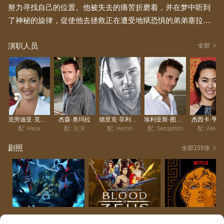
努力寻找自己的位置。他被失去的痛苦折磨着，并在梦中听到
了神秘的旋律，促使他去拯救正在遭受地狱恐惧的弟弟塞拉
芬。赫伦不知道的是，黑帝斯正试图招募塞拉芬来帮助他巩固
演职人员
宙斯空缺的王位，并将他的家人从长期的苦难中拯救出来。
全部
克劳迪亚·克里斯蒂安
杰森·奥玛拉
德里克·菲利普斯
埃利亚斯·图费克西斯
杰西卡·亨
配: Hera
配: 主演
配: Heron
配: Seraphim
配: Alexia
剧照
全部155张