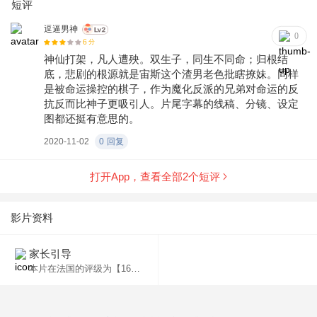
短评
逗逼男神
0
6
分
神仙打架，凡人遭殃。双生子，同生不同命；归根结
底，悲剧的根源就是宙斯这个渣男老色批瞎撩妹。同样
是被命运操控的棋子，作为魔化反派的兄弟对命运的反
抗反而比神子更吸引人。片尾字幕的线稿、分镜、设定
图都还挺有意思的。
2020-11-02
0
回复
打开App，查看全部
2
个短评
影片资料
家长引导
本片在法国的评级为【16】（自定评级），未满16岁的儿童禁止观看。