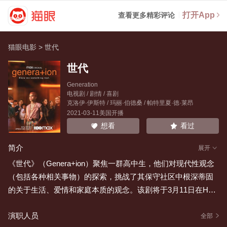
打开App
查看更多精彩评论
猫眼电影
>
世代
世代
Generation
电视剧 / 剧情 / 喜剧
克洛伊·伊斯特
/
玛丽·伯德桑
/
帕特里夏·德·莱昂
2021-03-11美国开播
看过
想看
简介
展开
《世代》（Genera+ion）聚焦一群高中生，他们对现代性观念
（包括各种相关事物）的探索，挑战了其保守社区中根深蒂固
的关于生活、爱情和家庭本质的观念。该剧将于3月11日在HB
O Max上线播出。
演职人员
全部