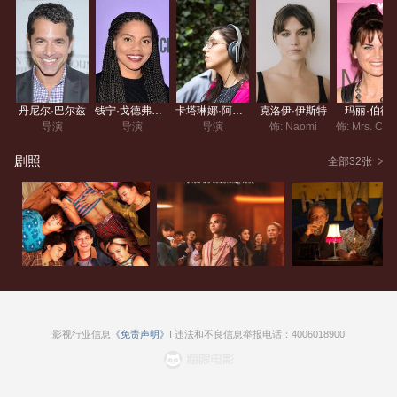
丹尼尔·巴尔兹
钱宁·戈德弗雷·皮普尔斯
卡塔琳娜·阿圭勒·玛斯特蕾塔
克洛伊·伊斯特
玛丽·伯德
导演
导演
导演
饰: Naomi
剧照
全部32张
影视行业信息
《免责声明》
I 违法和不良信息举报电话：4006018900