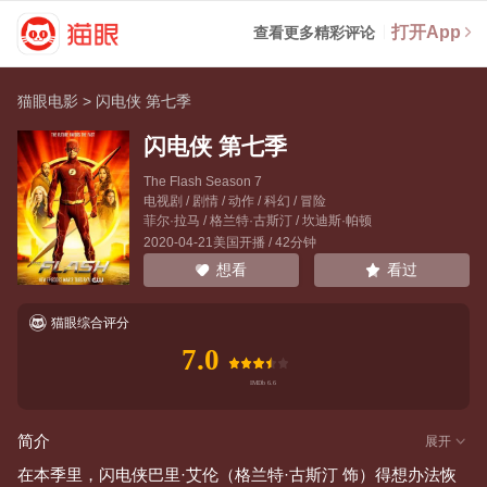
打开App
查看更多精彩评论
猫眼电影
>
闪电侠 第七季
闪电侠 第七季
The Flash Season 7
电视剧 / 剧情 / 动作 / 科幻 / 冒险
菲尔·拉马
/
格兰特·古斯汀
/
坎迪斯·帕顿
2020-04-21美国开播 / 42分钟
看过
想看
猫眼综合评分
7.0
简介
展开
在本季里，闪电侠巴里·艾伦（格兰特·古斯汀 饰）得想办法恢