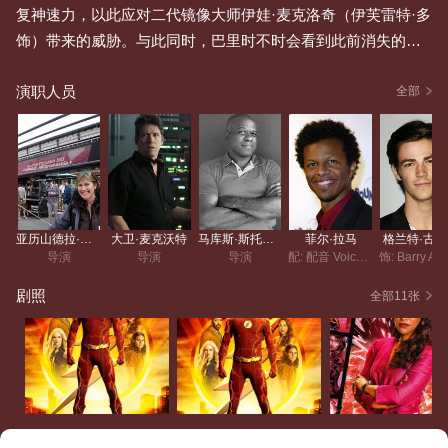
复神速力，以此应对二代镜像大师伊娃·麦克洛奇（伊芙雷特·多
饰）带来的威胁。与此同时，巴里时不时会看到此前消失的女
儿诺拉（杰西卡·帕克·肯尼迪 饰）的幻影，这让他开始担心神
演职人员
速（卡兰·奥伯莱 饰）是否会对未来时间线的稳定造成威胁。
全部
亚历山德拉·拉罗什
大卫·麦克沃特
马库斯·斯托克斯
菲尔·拉马
格兰特·古
导演
导演
导演
配: 配音 Voice (配 Rag Doll)
剧照
全部11张