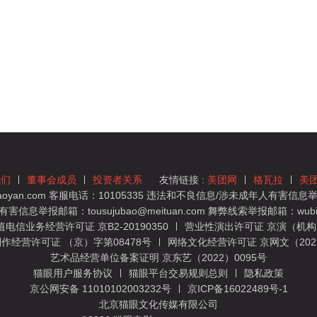
我们
董事会成员
投资者关系
友情链接 :
美团网
格瓦拉
美
yan.com 客服电话：10105335 违法和不良信息/涉未成年人有害信息举报
息举报邮箱：tousujubao@meituan.com 舞弊线索举报邮箱：wubiju
信业务经营许可证 京B2-20190350
营业性演出许可证 京演（机构）
作经营许可证 （京）字第08478号
网络文化经营许可证 京网文（2022）
艺术品经营单位备案证明 京东艺（2022）0095号
猫眼用户服务协议
猫眼平台交易规则总则
隐私政策
京公网安备 11010102003232号
京ICP备16022489号-1
北京猫眼文化传媒有限公司