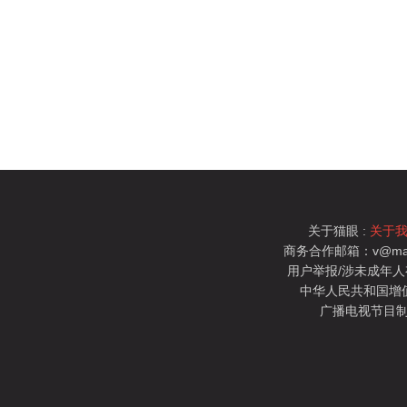
关于猫眼 :
关于
商务合作邮箱：v@mao
用户举报/涉未成年人有害信
中华人民共和国增值电
广播电视节目制
猫眼电影