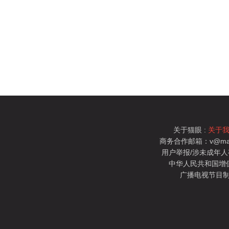
关于猫眼 :
关于
商务合作邮箱：v@mao
用户举报/涉未成年人有害信
中华人民共和国增值电
广播电视节目制
猫眼电影