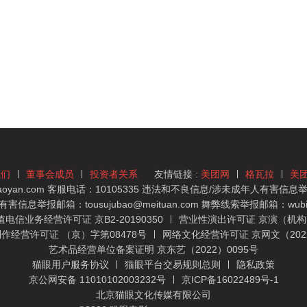
我们
董事会成员
投资者关系
友情链接 :
美团网
格瓦拉
美
yan.com 客服电话：10105335 违法和不良信息/涉未成年人有害信息举报
息举报邮箱：tousujubao@meituan.com 舞弊线索举报邮箱：wubiju
信业务经营许可证 京B2-20190350
营业性演出许可证 京演（机构）
作经营许可证 （京）字第08478号
网络文化经营许可证 京网文（2022）
艺术品经营单位备案证明 京东艺（2022）0095号
猫眼用户服务协议
猫眼平台交易规则总则
隐私政策
京公网安备 11010102003232号
京ICP备16022489号-1
北京猫眼文化传媒有限公司