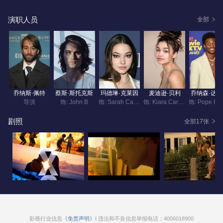
演职人员
全部
乔纳斯·佩特
蔡斯·斯托克斯
玛德琳·克莱因
麦迪逊·贝利
乔纳森·达
导演
饰: John B
饰: Sarah Cameron
饰: Kiara Carrera
剧照
全部17张
影视行业信息
《免责声明》
I 违法和不良信息举报电话：4006018900