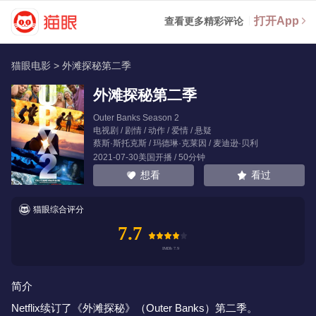
打开App
查看更多精彩评论
猫眼电影
>
外滩探秘第二季
外滩探秘第二季
Outer Banks Season 2
电视剧 / 剧情 / 动作 / 爱情 / 悬疑
蔡斯·斯托克斯
/
玛德琳·克莱因
/
麦迪逊·贝利
2021-07-30美国开播 / 50分钟
看过
想看
猫眼综合评分
7.7
简介
Netflix续订了《外滩探秘》（Outer Banks）第二季。