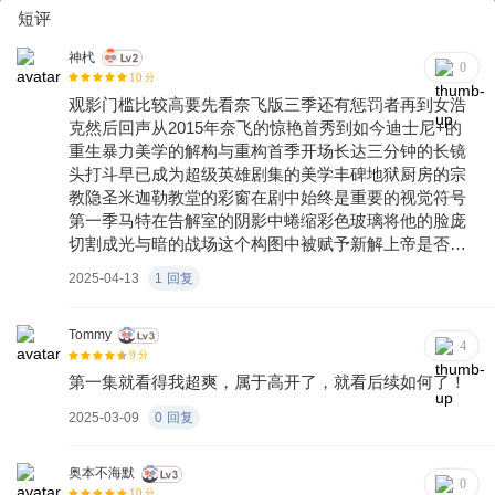
短评
神杙
0
10
分
观影门槛比较高要先看奈飞版三季还有惩罚者再到女浩
克然后回声从2015年奈飞的惊艳首秀到如今迪士尼+的
重生暴力美学的解构与重构首季开场长达三分钟的长镜
头打斗早已成为超级英雄剧集的美学丰碑地狱厨房的宗
教隐圣米迦勒教堂的彩窗在剧中始终是重要的视觉符号
第一季马特在告解室的阴影中蜷缩彩色玻璃将他的脸庞
切割成光与暗的战场这个构图中被赋予新解上帝是否需
要代行者时镜头透过同样的彩窗俯拍特的身影在光影交
2025-04-13
1
回复
错间缩小成祭坛上的蜡像这种精妙的文本互涉将善恶博
弈提升到宇宙平衡的哲学高度神父兰斯曾在第三季说过
地狱厨房需要的不是圣人而是足够肮脏的圣徒凯文费奇
Tommy
4
9
分
说重生要探讨的是英雄如何在不完美的世界里保持完整
第一集就看得我超爽，属于高开了，就看后续如何了！
人格用布满血丝的眼睛直视镜头时这个曾经依靠超级感
官的英雄终于开始学习用凡人的视角审视世界从奈飞到
2025-03-09
0
回复
迪士尼+的迁徙夜魔侠重生完成的不只是平台的转换更是
超级英雄叙事范式的进化当片尾字幕滚动时地狱厨房的
奥本不海默
霓虹灯在雨幕中氤氲成血色光晕我们突然意识到这个没
0
10
分