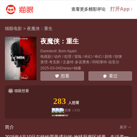
打开App
查看更多精彩评论
猫眼电影
>
夜魔侠：重生
夜魔侠：重生
Daredevil: Born Again
电视剧 / 动作 / 犯罪 / 冒险 / 科幻 / 奇幻 / 剧情 / 惊悚
查理·考克斯
/
文森特·多诺费奥
/
阿耶莱特·祖里尔
2025-03-04Disney+独播
看过
想看
猫眼想看
283
人想看
想看
1天前
简介
展开
2015年4月10日在纽约罪恶盛行的 地狱厨房区域里，生活着一