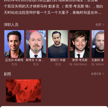
个双目失明的天才律师马特·默多克 （ 查理·考克斯 饰），他白
天时站在法院里辩护着一个又一个大案子，夜晚时却是在外面
戴着面具去打击犯罪。马兰霉再特在每次路见不平、拔刀相助
演职人员
的时候，都会认识一些重要的盟友，但之后却发现区域里所有
全部
的犯罪案件都牵扯甚广，全部联棕嫌肯阀通至一个隐藏在幕后
的大老板。此人早已掌控了整个区域的司法系统翻辩影凝，如
跟他斗和说判就会如同小虾米对抗大鲸鱼，但马特还是决定对
他下手，除了白天帮助被他牵连的受害者辩护时，夜晚还是会
在他掌控整座城市之前，尽全力去阻止他。
迈克尔·科斯塔
斯蒂文·S·迪奈特
贾斯汀·本森
查理·考克斯
文森特
导演
导演
导演
饰: Matt Murdock / Daredevil
饰:
剧照
全部1张