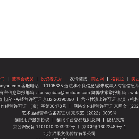
我们
董事会成员
投资者关系
友情链接 :
美团网
格瓦拉
美
yan.com 客服电话：10105335 违法和不良信息/涉未成年人有害信息举报
息举报邮箱：tousujubao@meituan.com 舞弊线索举报邮箱：wubiju
信业务经营许可证 京B2-20190350
营业性演出许可证 京演（机构）
作经营许可证 （京）字第08478号
网络文化经营许可证 京网文（2022）
艺术品经营单位备案证明 京东艺（2022）0095号
猫眼用户服务协议
猫眼平台交易规则总则
隐私政策
京公网安备 11010102003232号
京ICP备16022489号-1
北京猫眼文化传媒有限公司