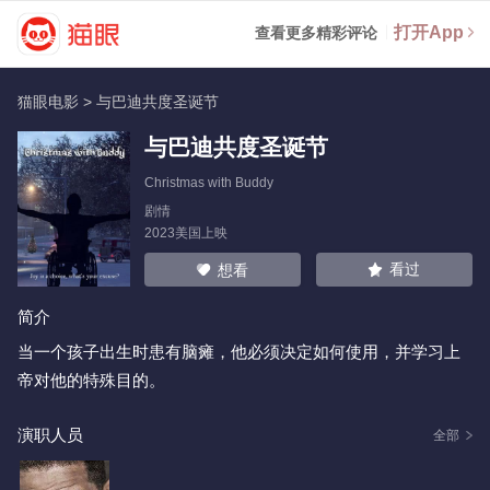
打开App
查看更多精彩评论
猫眼电影
>
与巴迪共度圣诞节
与巴迪共度圣诞节
Christmas with Buddy
剧情
2023美国上映
看过
想看
简介
当一个孩子出生时患有脑瘫，他必须决定如何使用，并学习上
帝对他的特殊目的。
演职人员
全部