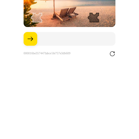
000016be357447fabce5fe757e3db609