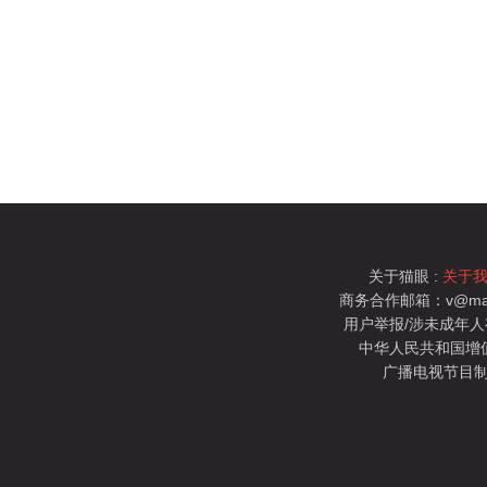
关于猫眼 :
关于
商务合作邮箱：v@mao
用户举报/涉未成年人有害信
中华人民共和国增值电
广播电视节目制
猫眼电影