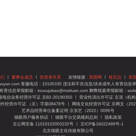
我们
董事会成员
投资者关系
友情链接 :
美团网
格瓦拉
美
yan.com 客服电话：10105335 违法和不良信息/涉未成年人有害信息举报
息举报邮箱：tousujubao@meituan.com 舞弊线索举报邮箱：wubiju
信业务经营许可证 京B2-20190350
营业性演出许可证 京演（机构）
作经营许可证 （京）字第08478号
网络文化经营许可证 京网文（2022）
艺术品经营单位备案证明 京东艺（2022）0095号
猫眼用户服务协议
猫眼平台交易规则总则
隐私政策
京公网安备 11010102003232号
京ICP备16022489号-1
北京猫眼文化传媒有限公司