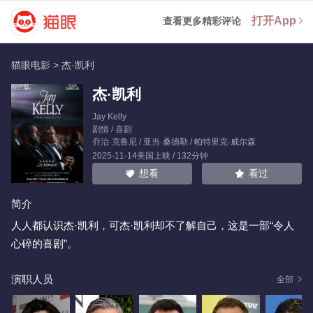
打开App
查看更多精彩评论
猫眼电影
>
杰·凯利
杰·凯利
Jay Kelly
剧情 / 喜剧
乔治·克鲁尼
/
亚当·桑德勒
/
帕特里克·威尔森
2025-11-14美国上映 / 132分钟
看过
想看
简介
人人都认识杰·凯利，可杰·凯利却不了解自己，这是一部“令人
心碎的喜剧”。
演职人员
全部