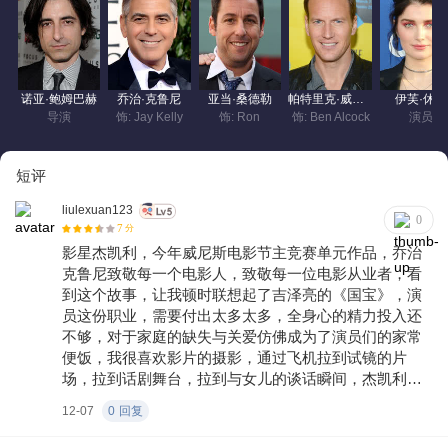
诺亚·鲍姆巴赫
乔治·克鲁尼
亚当·桑德勒
帕特里克·威尔森
伊芙·休森
导演
饰: Jay Kelly
饰: Ron
饰: Ben Alcock
演员
短评
liulexuan123
0
7
分
影星杰凯利，今年威尼斯电影节主竞赛单元作品，乔治
克鲁尼致敬每一个电影人，致敬每一位电影从业者，看
到这个故事，让我顿时联想起了吉泽亮的《国宝》，演
员这份职业，需要付出太多太多，全身心的精力投入还
不够，对于家庭的缺失与关爱仿佛成为了演员们的家常
便饭，我很喜欢影片的摄影，通过飞机拉到试镜的片
场，拉到话剧舞台，拉到与女儿的谈话瞬间，杰凯利他
作为一个父亲对于女儿的爱缺失太多太多，没有很好的
12-07
0
回复
陪伴，对于女儿生日和外出旅行都不记得都不知道，反
而太在乎演员这份职业，还有看到了演员经纪人行业的