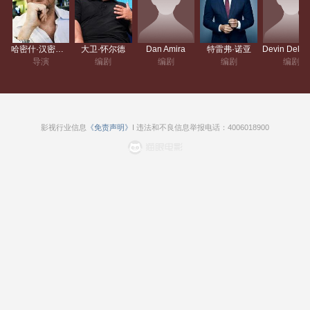
哈密什·汉密尔顿
大卫·怀尔德
Dan Amira
特雷弗·诺亚
De
导演
编剧
编剧
编剧
编剧
影视行业信息
《免责声明》
I 违法和不良信息举报电话：4006018900