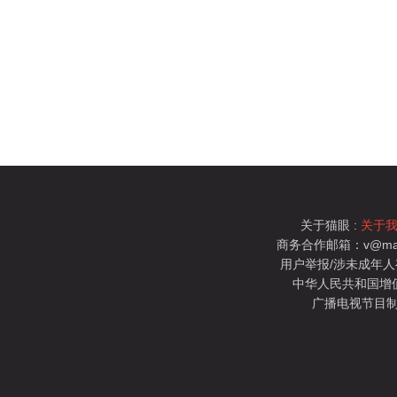
关于猫眼 :
关于
商务合作邮箱：v@mao
用户举报/涉未成年人有害信
中华人民共和国增值电
广播电视节目制
猫眼电影