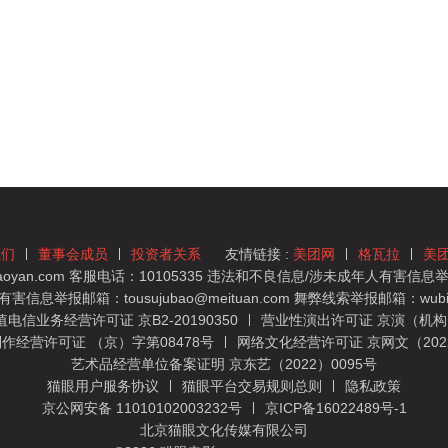
我们
董事会成员
投资者关系
友情链接 :
美团网
格瓦拉
美
yan.com 客服电话：10105335 违法和不良信息/涉未成年人有害信息举报
息举报邮箱：tousujubao@meituan.com 舞弊线索举报邮箱：wubiju
信业务经营许可证 京B2-20190350
营业性演出许可证 京演（机构）
作经营许可证 （京）字第08478号
网络文化经营许可证 京网文（2022）
艺术品经营单位备案证明 京东艺（2022）0095号
猫眼用户服务协议
猫眼平台交易规则总则
隐私政策
京公网安备 11010102003232号
京ICP备16022489号-1
北京猫眼文化传媒有限公司