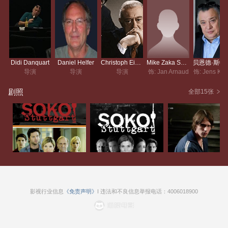
Didi Danquart
Daniel Helfer
Christoph Eichhorn
Mike Zaka Sommerfeldt
贝恩德
导演
导演
导演
饰: Jan Arnaud
饰: Jens Kös
剧照
全部15张
影视行业信息
《免责声明》
I 违法和不良信息举报电话：4006018900