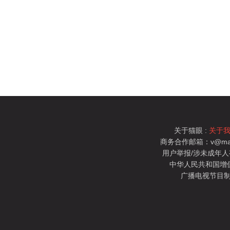
关于猫眼 :
关于
商务合作邮箱：v@mao
用户举报/涉未成年人有害信
中华人民共和国增值电
广播电视节目制
猫眼电影