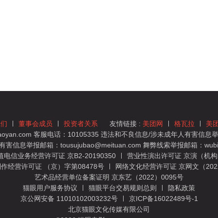
我们
董事会成员
投资者关系
友情链接 :
美团网
格瓦拉
美
yan.com 客服电话：10105335 违法和不良信息/涉未成年人有害信息举报
息举报邮箱：tousujubao@meituan.com 舞弊线索举报邮箱：wubiju
信业务经营许可证 京B2-20190350
营业性演出许可证 京演（机构）
作经营许可证 （京）字第08478号
网络文化经营许可证 京网文（2022）
艺术品经营单位备案证明 京东艺（2022）0095号
猫眼用户服务协议
猫眼平台交易规则总则
隐私政策
京公网安备 11010102003232号
京ICP备16022489号-1
北京猫眼文化传媒有限公司