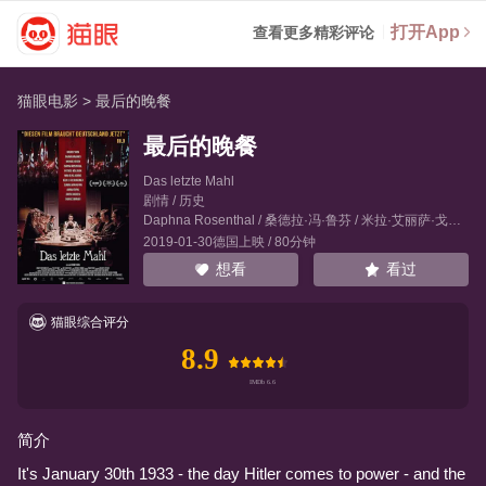
打开App
查看更多精彩评论
猫眼电影
>
最后的晚餐
最后的晚餐
Das letzte Mahl
剧情 / 历史
Daphna Rosenthal
/
桑德拉·冯·鲁芬
/
米拉·艾丽萨·戈雷斯
2019-01-30德国上映 / 80分钟
看过
想看
猫眼综合评分
8.9
简介
It's January 30th 1933 - the day Hitler comes to power - and the