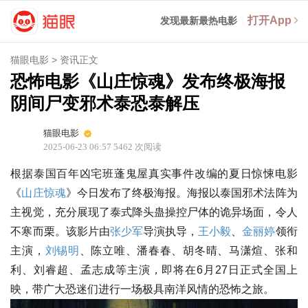
打开App
发现最新最热电影
猫眼电影
>
资讯正文
恐怖电影《山庄惊魂》发布终极海报
阴间尸变邪术泰恐泰解压
猫眼电影
2025-06-23 06:57
5462
次阅读
根据泰国百年凶宅班蓬鬼屋真实事件改编的夏日惊悚电影
《
山庄惊魂
》今日发布了终极海报。海报以泰国邪术法阵为
主视觉，充分展现了泰式降头蛊操控尸体的诡异场面，令人
不寒而栗。该影片由
张少军
导演执导，
王小毅
、
金丽婷
领衔
主演，
刘锡明
、陈立唯、潘春春、胡冬晴、马潇煊、张和
利、刘睿超、孟志成等主演，即将在6月27日正式全国上
映，带广大恐迷们进行一场极具南洋风情的恐怖之旅。