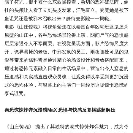
满了符咒，似乎被什么东西操控着，急切的想冲破法阵，倒
挂的头颅让人看了立刻头皮发麻，汗毛直立。究竟她是被下
蛊诅咒还是被邪术召唤出来？静待去影院一一揭晓。
电影《山庄惊魂》将视角聚焦在以泰国百年凶宅班蓬鬼屋为
原型的山庄中，各种恐怖场景轮番上演，阴间尸气的恐惧感
层层渗透令人不寒而栗。在视觉呈现方面，影片恐怖尺度大
开，诡异暴毙的老板、中邪发疯的员工、雨夜随处可见的鬼
影等带来的猛料皆是通过精心的场景设计和音效搭配而来，
通过将恐怖元素融入日常的生活场景中，营造出令人窒息的
压迫感和真实感直击观众灵魂，让观众得以享受到更加沉浸
式的恐怖体验，与银幕上的主演们一同经历这场惊惧恐慌的
泰式诅咒。
泰恐惊悚炸弹沉浸感MaX 恐惧与快感反复横跳超解压
《山庄惊魂》 抛出了其独特的泰式惊悚炸弹魅力，成为今