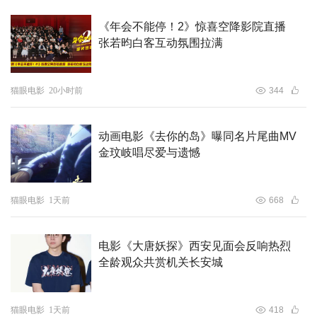
《年会不能停！2》惊喜空降影院直播
张若昀白客互动氛围拉满
猫眼电影
20小时前
344
动画电影《去你的岛》曝同名片尾曲MV
金玟岐唱尽爱与遗憾
猫眼电影
1天前
668
电影《大唐妖探》西安见面会反响热烈
全龄观众共赏机关长安城
猫眼电影
1天前
418