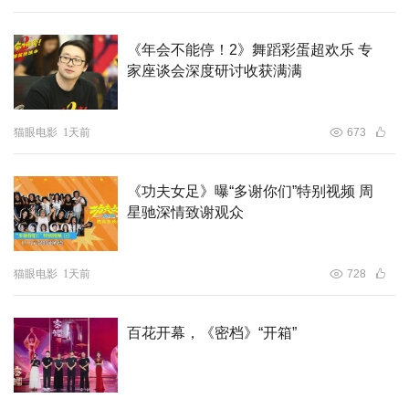
《年会不能停！2》舞蹈彩蛋超欢乐 专
家座谈会深度研讨收获满满
猫眼电影
1天前
673
《功夫女足》曝“多谢你们”特别视频 周
星驰深情致谢观众
猫眼电影
1天前
728
百花开幕，《密档》“开箱”