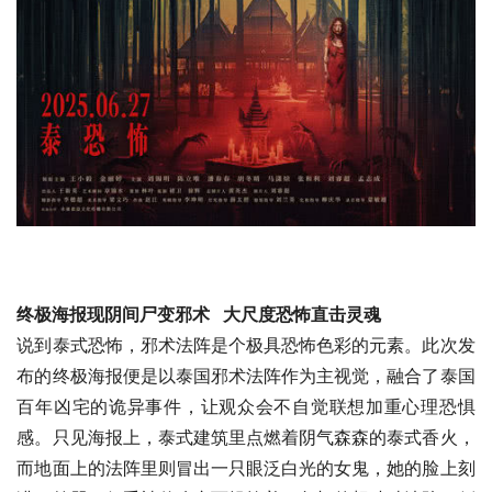
终极海报现阴间尸变邪术 大尺度恐怖直击灵魂
说到泰式恐怖，邪术法阵是个极具恐怖色彩的元素。此次发
布的终极海报便是以泰国邪术法阵作为主视觉，融合了泰国
百年凶宅的诡异事件，让观众会不自觉联想加重心理恐惧
感。只见海报上，泰式建筑里点燃着阴气森森的泰式香火，
而地面上的法阵里则冒出一只眼泛白光的女鬼，她的脸上刻