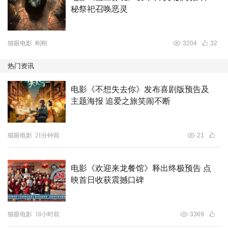
秘祭祀召唤恶灵
猫眼电影
刚刚
3204
32
热门资讯
电影《不想失去你》发布喜剧版预告及
主题海报 追爱之旅笑闹不断
猫眼电影
21分钟前
21
电影《欢迎来龙餐馆》释出终极预告 点
映首日收获震撼口碑
猫眼电影
18小时前
3369