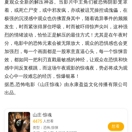
夏观众全新的解压神器。当影片中主角们被恐怖阴影笼罩
着，或死亡尸变，或中邪发疯，亦或被诅咒操控成傀儡，在
极强的沉浸感中观众也仿佛置身其中，随着诡异事件的频频
发生，时而紧张得屏住呼吸，时而被吓得惊声尖叫，这种强
烈的情绪波动，恰恰正是解压的最佳方式！尤其是在午夜时
分，电影中的恐怖元素会被无限放大，观众的恐惧感也会更
加强烈，每一个画面都是一股寒意直逼心头，每一个惊悚音
效，都如同一把利刃直戳最敏感的神经，让观众在恐惧和快
感中间反复横跳，而这场午夜观影的惊魂夜，势必将成为观
众心中一段难忘的经历，惊爆银幕！
据悉,恐怖电影《山庄惊魂》由永康盈益文化传播有限公司
出品。
山庄·惊魂
4475
人想看
想看
类型：恐怖,惊悚