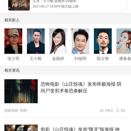
主演：王小毅,金丽婷,刘锡明
2025-06-27 18:00中国大陆上映
相关影人
张少军
王小毅
金丽婷
刘锡明
陈立唯
潘春
相关资讯
恐怖电影《山庄惊魂》发布终极海报 阴
间尸变邪术泰恐泰解压
猫眼电影
刚刚
5462
99
电影《山庄惊魂》发布“降灵”版海报 神