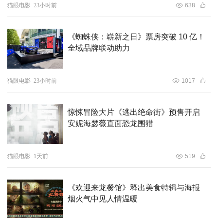
猫眼电影
23小时前
638
《蜘蛛侠：崭新之日》票房突破 10 亿！
全域品牌联动助力
猫眼电影
23小时前
1017
惊悚冒险大片《逃出绝命街》预售开启
安妮海瑟薇直面恐龙围猎
猫眼电影
1天前
519
《欢迎来龙餐馆》释出美食特辑与海报
烟火气中见人情温暖