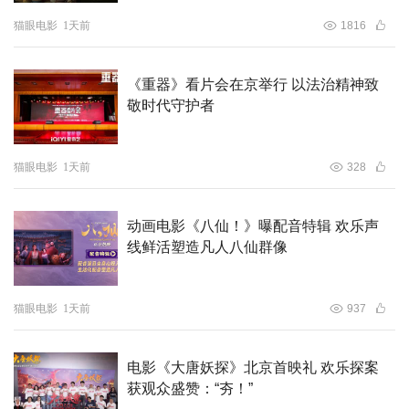
猫眼电影
1天前
1816
《重器》看片会在京举行 以法治精神致
敬时代守护者
猫眼电影
1天前
328
动画电影《八仙！》曝配音特辑 欢乐声
线鲜活塑造凡人八仙群像
猫眼电影
1天前
937
电影《大唐妖探》北京首映礼 欢乐探案
获观众盛赞：“夯！”