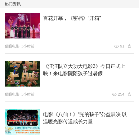
热门资讯
对于粉丝来说，《非人哉：限时玩家》是和“老朋友们”的盛
百花开幕，《密档》“开箱”
大重逢，十年的情感沉淀在影院集中爆发；对新朋友而言，
影片是垂直入坑的好机会：年轻观众在暑期档收获热血高能
的情绪释放，亲子家庭能感受轻松治愈的合家欢氛围。电影
预告透露出喜剧元素、轻松幽默的氛围，更是老少咸宜！
猫眼电影
5小时前
91
8月16日，和神仙们一起组队，在游戏世界的奇妙冒险中，
《汪汪队立大功大电影3》今日正式上
续写 “非人哉” 的新篇章吧！
映！来电影院陪孩子过暑假
电影《非人哉：限时玩家》由王利文、载水共同执导，载水
猫眼电影
5小时前
254
编剧，原班配音演员回归。
电影《八仙！》“光的孩子”公益展映 以
温暖光影传递成长力量