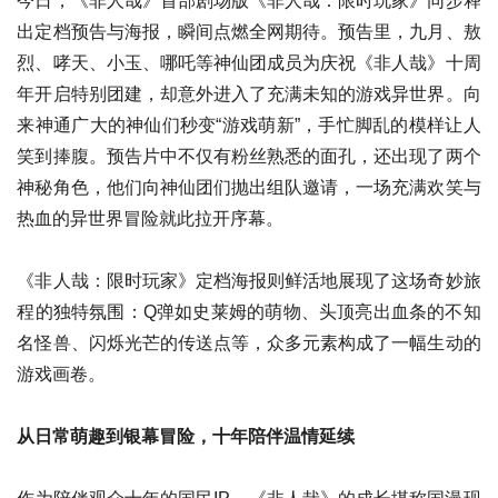
今日，《非人哉》首部剧场版《非人哉：限时玩家》同步释
出定档预告与海报，瞬间点燃全网期待。预告里，九月、敖
烈、哮天、小玉、哪吒等神仙团成员为庆祝《非人哉》十周
年开启特别团建，却意外进入了充满未知的游戏异世界。向
来神通广大的神仙们秒变“游戏萌新”，手忙脚乱的模样让人
笑到捧腹。预告片中不仅有粉丝熟悉的面孔，还出现了两个
神秘角色，他们向神仙团们抛出组队邀请，一场充满欢笑与
热血的异世界冒险就此拉开序幕。
《非人哉：限时玩家》定档海报则鲜活地展现了这场奇妙旅
程的独特氛围：Q弹如史莱姆的萌物、头顶亮出血条的不知
名怪兽、闪烁光芒的传送点等，众多元素构成了一幅生动的
游戏画卷。
从日常萌趣到银幕冒险，十年陪伴温情延续