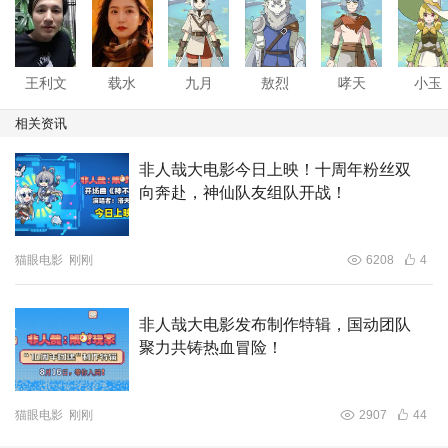
王利文
载水
九月
敖烈
哮天
小玉
相关资讯
非人哉大电影今日上映！十周年粉丝双
向奔赴，神仙队友组队开战！
非人哉IP再拓新篇，大银幕盛宴待开启！
猫眼电影
刚刚
6208
4
此次剧场版《非人哉：限时玩家》不只是从小荧屏到大银幕
的跨越，更是一次全新的冒险，一场老朋友们的重逢。电影
非人哉大电影发布制作特辑，国动团队
由
王利文
、
载水
联合执导，载水编剧，原班配音演员悉数回
聚力共铸热血冒险！
归；全新的游戏世界设定带来奇妙体验 —— 当神仙变成 “游
戏新手”，当传统神话遇上虚拟冒险，碰撞出的是既熟悉又
猫眼电影
刚刚
2907
44
新鲜的奇妙火花。