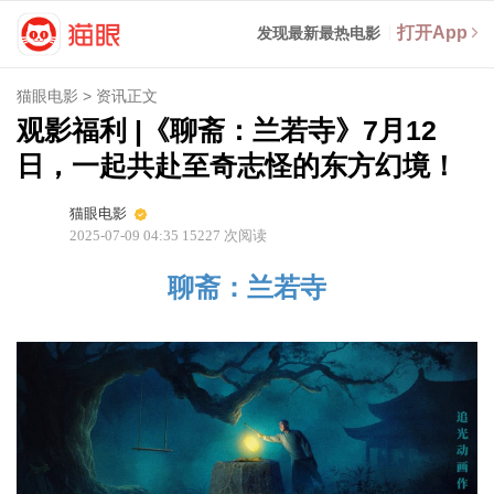
打开App
发现最新最热电影
猫眼电影
>
资讯正文
观影福利 |《聊斋：兰若寺》7月12
日，一起共赴至奇志怪的东方幻境！
猫眼电影
2025-07-09 04:35
15227
次阅读
聊斋：兰若寺