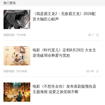
热门资讯
寺》从剧本改编到场景设计、角色塑造，主创团队都倾注了
大量心血，力求将蒲松龄笔下的志怪世界原汁原味又新颖别
《我是霸王龙2：无敌霸王龙》2026配
致地呈现给观众。制作过程中，团队从中国古诗词、绘画、
音大咖匠心献声
建筑与戏曲中汲取海量灵感，以还原古典意蕴。例如，毛毡
质感的“崂山道士”篇融入霓裳羽衣舞的经典造型；“莲花公
猫眼电影
7分钟前
7
主”篇借鉴唐代建筑和福建土楼元素，构建出童趣盎然的蜜
蜂王国；“画皮”篇则从宋画和戏曲中获得启发，营造出凄美
幽微的古典美学风格，在视觉上呈现出极致的东方奇幻美
电影《时代宠儿》定档8月29日 大女主
逆境破局诠释爱与宽恕
学。将于7月12日上映的动画电影《聊斋：兰若寺》，由
《长安三万里》原班人马打造，是暑期档首部IMAX合作的
国产动画电影，预售正火热进行中。六种故事，前所未见；
猫眼电影
56分钟前
60
动画巨制，暑期必看。影片深度挖掘中国古典文学瑰宝《聊
斋志异》的精髓，是呈现东方奇幻志怪美学的集大成之作。
电影《不想失去你》发布喜剧版预告及
无论是钟爱视觉奇观的影迷，是诙谐喜剧的发烧友，还是钟
主题海报 追爱之旅笑闹不断
情于古典文学深厚底蕴的爱好者，是沉迷动人爱情的观众，
都能在这部层次丰富的电影中找到属于自己的心灵触动与欢