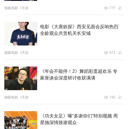
风格。其中，画皮妖魅惑穿皮，恶鬼嘶吼着亮出森然獠牙，
猫眼电影
1天前
777
层层递进神秘诡谲的氛围，紧密铺陈紧张刺激的情节，令人
目不暇接。一方古寺、一棵老树、一口深井成为了时空的见
电影《大唐妖探》西安见面会反响热烈
证者，静观不同时代轮转下上演的志怪传奇。在这些光怪陆
全龄观众共赏机关长安城
离的故事里，深蕴着对善恶的思辨、对情谊的坚守、对生死
的敬畏。人妖殊途的纠葛、真情与假意的迷局、炽热爱恋与
幽幽怨恨的复杂交织，构成一面璀璨的情感万花筒，邀请观
猫眼电影
1天前
471
众洞见真实的人心百态：见求仙问道者的贪心，见“心有童
真梦亦真”的真心，见人鬼相依的乱世情，见复杂难尽的夫
《年会不能停！2》舞蹈彩蛋超欢乐 专
妻情，亦见至情至性的生死情。这些丰富饱满、动人心魄的
家座谈会深度研讨收获满满
情感，让观众在享受东方奇幻盛宴的同时，更能深深叩击观
众心弦，唤起跨越时空的强烈共鸣与无限感慨。
猫眼电影
1天前
742
《功夫女足》曝“多谢你们”特别视频 周
星驰深情致谢观众