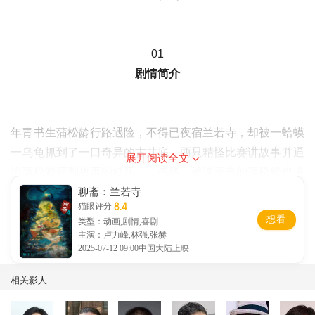
01
剧情简介
年青书生蒲松龄行路遇险，不得已夜宿兰若寺，却被一蛤蟆
一乌龟抓到了一口奇异的古井底，两只精怪比赛讲故事并逼
展开阅读全文
迫蒲松龄评判故事的好坏……最终，被逼无奈的蒲松龄也讲
聊斋：兰若寺
出了自己的奇妙故事。
8.4
猫眼评分
本片为篇章式结构，分为一条主线《井下故事》以及五个经
想看
类型：动画,剧情,喜剧
典聊斋故事改编的《崂山道士》《莲花公主》《聂小倩》
主演：卢力峰,林强,张赫
2025-07-12 09:00中国大陆上映
《画皮》《鲁公女》，共六个篇章。
相关影人