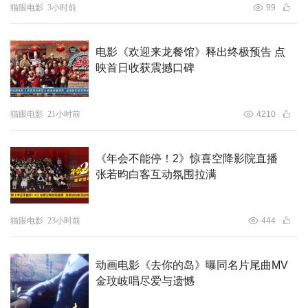
猫眼电影
3小时前
99
乐时光。
电影《欢迎来龙餐馆》释出终极预告 点
映首日收获震撼口碑
中式志怪盛宴！
沧海桑田间感悟至情至性
猫眼电影
21小时前
4210
《聊斋：兰若寺》是国产动画史上首次以故事集的形式呈现
《年会不能停！2》惊喜空降影院直播
“世界短篇小说之王”蒲松龄经典名著《聊斋志异》。电影采
张若昀白客互动氛围拉满
用了“1+5”的结构，以蒲松龄夜探兰若寺的主线故事《井下
故事》串联起风格各异的五大独立篇章。终极海报中，蒲松
猫眼电影
23小时前
444
龄席地而坐，头顶翻涌的水浪卷起《崂山道士》《莲花公
主》《聂小倩》《画皮》《鲁公女》篇章角色，巧妙地将电
影的独特叙事方式具像化，交织出一幅瑰丽的东方志怪画
动画电影《去你的岛》曝同名片尾曲MV
金玟岐唱尽爱与遗憾
卷。同日曝光的终极预告，则是更为丰富流动的盛宴，精妙
串联起各篇章，融合诙谐、童趣、凄美、青春、奇幻等多重