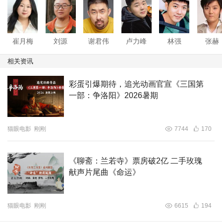
崔月梅
刘源
谢君伟
卢力峰
林强
张赫
相关资讯
彩蛋引爆期待，追光动画官宣《三国第
一部：争洛阳》2026暑期
02
猫眼电影
刚刚
7744
170
精彩看点
《聊斋：兰若寺》票房破2亿 二手玫瑰
献声片尾曲《命运》
极致东方美学！
追光“新文化”系列再创经典
猫眼电影
刚刚
6615
194
作为追光动画“新文化”系列的第二部作品，《聊斋：兰若