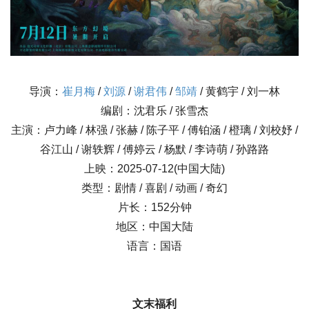
导演：
崔月梅
/
刘源
/
谢君伟
/
邹靖
/ 黄鹤宇 / 刘一林
编剧：沈君乐 / 张雪杰
主演：卢力峰 / 林强 / 张赫 / 陈子平 / 傅铂涵 / 橙璃 / 刘校妤 /
谷江山 / 谢轶辉 / 傅婷云 / 杨默 / 李诗萌 / 孙路路
上映：2025-07-12(中国大陆)
类型：剧情 / 喜剧 / 动画 / 奇幻
片长：152分钟
地区：中国大陆
语言：国语
文末福利