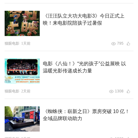
《汪汪队立大功大电影3》今日正式上
映！来电影院陪孩子过暑假
猫眼电影
1天前
795
电影《八仙！》“光的孩子”公益展映 以
温暖光影传递成长力量
猫眼电影
2天前
1308
《蜘蛛侠：崭新之日》票房突破 10 亿！
全域品牌联动助力