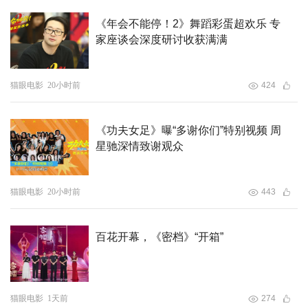
《年会不能停！2》舞蹈彩蛋超欢乐 专
家座谈会深度研讨收获满满
目前，优秀设计名单已在评审现场公布。这些饱含青春智慧
的作品，将以生动的视觉语言讲述中国电影的百年故事，成
为第二十届中国长春电影节上一道亮丽的青春风景线。
猫眼电影
20小时前
424
《功夫女足》曝“多谢你们”特别视频 周
星驰深情致谢观众
猫眼电影
20小时前
443
百花开幕，《密档》“开箱”
猫眼电影
1天前
274