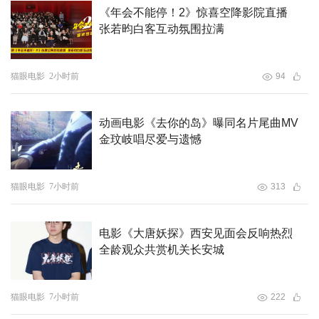
入围作品风格各异，但都用独特创意串联起电影与城市的深
《年会不能停！2》惊喜空降影院直播
厚情缘，以青春笔触描绘出中国电影的过去与未来。“让历
张若昀白客互动氛围拉满
史通过当代设计语言被更多人理解，电影主题也能让年轻人
更关注城市与电影的发展。”苏大伟认为，这些青春创意作
猫眼电影
2小时前
94
品不仅是设计成果，更是年轻一代对电影历史的理解与诠
释。
动画电影《去你的岛》曝同名片尾曲MV
金玟岐唱尽爱与遗憾
猫眼电影
7小时前
313
电影《大唐妖探》西安见面会反响热烈
全龄观众共赏机关长安城
猫眼电影
7小时前
222