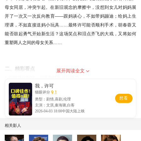
母女同居，冲突乍起。在新旧观念的摩擦中，没想到女儿对妈妈展
开了一次又一次反向教育——跟妈谈心，不如带妈蹦迪；给妈上生
理课，不如直接送妈小玩具……最终许可能否顺利手术，胡春蓉又
能否鼓起勇气开始新生活？这场笑点和泪点齐飞的大戏，又将如何
重塑两人之间的母女关系……
二、精彩看点
展开阅读全文
1.拒绝强行煽情，用喜剧解构代际隔阂
我，许可
不同于传统亲情片的煽情叙事，《我，许可》以轻松活泼的喜剧风
9.1
猫眼评分
格为载体，在笑点密集的日常相处中，暗藏对亲子沟通、生命体验
想看
类型：剧情,喜剧,伦理
的深刻思考。影片没有刻意放大矛盾，也没有强行煽情，而是用最
主演：文淇,秦海璐,白客
2026-04-03 18:00中国大陆上映
真实的细节展现母女之间“爱与束缚”的拉扯，探讨如何打破代际隔
阂，重塑平等包容的新型母女关系，极易引发当代年轻人与家长的
相关影人
情感共鸣。