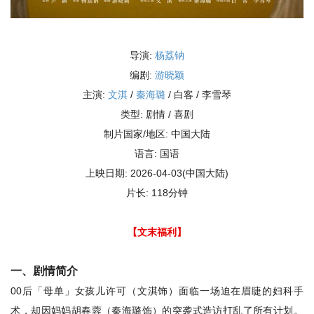
导演:
杨荔钠
编剧:
游晓颖
主演:
文淇
/
秦海璐
/ 白客 / 李雪琴
类型: 剧情 / 喜剧
制片国家/地区: 中国大陆
语言: 国语
上映日期: 2026-04-03(中国大陆)
片长: 118分钟
【文末福利】
一、剧情简介
00后「母单」女孩儿许可（文淇饰）面临一场迫在眉睫的妇科手
术，却因妈妈胡春蓉（秦海璐饰）的突袭式造访打乱了所有计划。