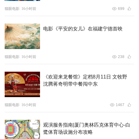
猫眼电影
16小时前
699
电影《平安的女儿》在福建宁德首映
猫眼电影
16小时前
238
《欢迎来龙餐馆》定档8月11日 文牧野
沈腾蒋奇明带中餐闯中东
猫眼电影
16小时前
1467
观演服务指南|厦门奥林匹克体育中心-白
鹭体育场设施分布攻略