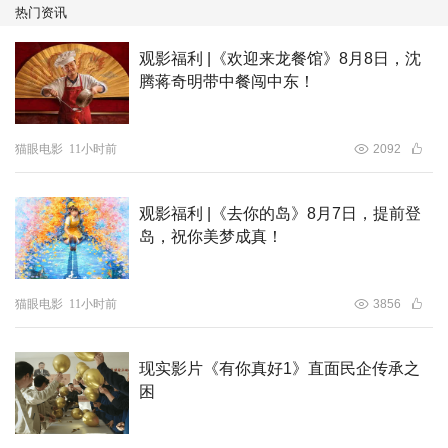
热门资讯
3.许可每一种人生，片尾彩蛋全民共创
作为一部兼具喜剧气质与现实温度的作品，影片最大的亮点的是对
观影福利 |《欢迎来龙餐馆》8月8日，沈
母女关系的“反向哺育”式呈现——许可没有被动接受母亲的过度关
腾蒋奇明带中餐闯中东！
怀，反而以年轻人的方式，带母亲体验新的生活、打破传统观念束
缚，用“我许可你把更年期活成青春期”的温柔宣言，引导母亲重拾自
猫眼电影
11小时前
2092
我、拥抱新生活，让“许可”二字不仅是角色之名，更成为一种“允许
自我、接纳彼此”的生活态度。
观影福利 |《去你的岛》8月7日，提前登
片尾彩蛋共创计划，邀请观众上传30秒视频，表达“最想许可的
岛，祝你美梦成真！
事”，入选内容将直接植入电影片尾，让观众成为影片的一部分，进
一步拉近与观众的距离。此外，白客、李雪琴特别出演，也为影片
增添了更多喜剧看点与烟火气息。
猫眼电影
11小时前
3856
现实影片《有你真好1》直面民企传承之
困