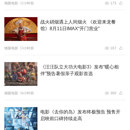
猫眼电影
12小时前
173
战火硝烟遇上人间烟火 《欢迎来龙餐
馆》8月11日IMAX“开门营业”
观影福利
【活动时间】
3月21日、3月22日
猫眼电影
13小时前
167
【参与方式】
关注公众号：猫眼观影团
《汪汪队立大功大电影3》发布“暖心相
回复：我，许可
伴”预告暑假亲子观影首选
猫眼电影
16小时前
360
电影《去你的岛》发布终极预告 预售开
启映前口碑持续走高