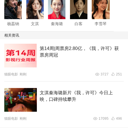
实力主创团队的加持，更为影片品质保驾护航。导演杨荔钠擅长捕
捉人物内心与家庭情感，编剧游晓颖精准拿捏当代人相处的细腻情
绪，再加上文淇、秦海璐的精湛演技，以及白客、李雪琴的特别出
杨荔钠
文淇
秦海璐
白客
李雪琴
演添彩，让影片自官宣以来便收获广泛关注与期待。
相关资讯
2.欢喜冤家母女，上演最真实的中国式亲情
影片围绕独自在外地打拼的00后女孩许可展开，正值青春独立的
第14周|周票房2.80亿，《我，许可》获
她，意外面临一场妇科小手术，本想独自从容应对，母亲胡春蓉的
票房周冠
突然到访，彻底打破了她原本有序的生活节奏。被迫开启的同居时
光里，两代人截然不同的生活观念与相处模式，在手术临近的压力
猫眼电影
刚刚
3727
251
下不断碰撞，上演了一系列既好笑又戳心的日常片段。
文淇秦海璐新片《我，许可》今日上
文淇与秦海璐首度搭档饰演母女，精准诠释了一对“欢喜冤家”的反差
映，口碑持续攀升
张力。文淇饰演的许可，独立直率、有自己的生活主张，习惯了独
自扛事，却在母亲的过度关心下倍感束缚；秦海璐则将中国式妈妈
胡春蓉的细腻、唠叨与强势刻画得淋漓尽致，满心都是女儿，却总
猫眼电影
刚刚
17095
496
用自己的方式“越界”，两人的对手戏充满烟火气与戏剧感。