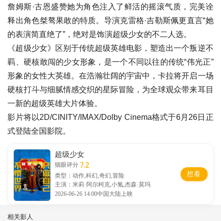
詹姆斯·古恩盛赞她为角色注入了鲜活的摇滚气质，完美诠
释出角色桀骜果敢的特质。导演克雷格·吉勒斯佩更直言“她
的表演简直绝了”，绝对是饰演超级少女的不二人选。
《超级少女》区别于传统超级英雄电影，塑造出一个叛逆不
羁、硬核敢闯的少女形象，是一个不同以往的传统“伟光正”
形象的女性大英雄。在浩瀚壮阔的宇宙中，卡拉将开启一场
硬核打斗与细腻情感交织的星际冒险，为全球观众带来耳目
一新的超级英雄大片体验。
影片将以2D/CINITY/IMAX/Dolby Cinema格式于6月26日正
式登陆全国影院。
超级少女
7.2
猫眼评分
想看
类型：动作,科幻,奇幻,冒险
主演：米莉·阿尔柯克,小氪,杰森·莫玛
2026-06-26 14:00中国大陆上映
相关影人