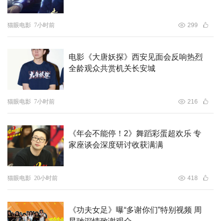
猫眼电影
7小时前
299
电影《大唐妖探》西安见面会反响热烈
全龄观众共赏机关长安城
猫眼电影
7小时前
216
《年会不能停！2》舞蹈彩蛋超欢乐 专
家座谈会深度研讨收获满满
猫眼电影
20小时前
418
《功夫女足》曝“多谢你们”特别视频 周