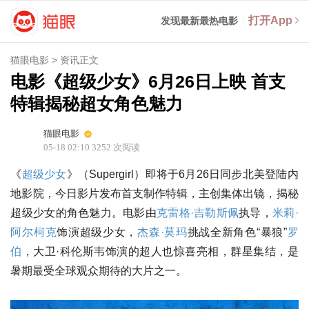
打开App
发现最新最热电影
猫眼电影
>
资讯正文
电影《超级少女》6月26日上映 首支
特辑揭秘超女角色魅力
猫眼电影
05-18 02:10
3252
次阅读
《
超级少女
》（Supergirl）即将于6月26日同步北美登陆内
地影院，今日影片发布首支制作特辑，主创集体出镜，揭秘
超级少女的角色魅力。电影由
克雷格·吉勒斯佩
执导，
米莉·
阿尔柯克
饰演超级少女，
杰森·莫玛
挑战全新角色“暴狼”
罗
伯
，大卫·科伦斯韦饰演的超人也惊喜亮相，群星集结，是
暑期最受全球观众期待的大片之一。