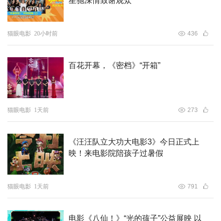
星驰深情致谢观众
猫眼电影
20小时前
436
百花开幕，《密档》“开箱”
猫眼电影
1天前
273
《汪汪队立大功大电影3》今日正式上
映！来电影院陪孩子过暑假
猫眼电影
1天前
791
电影《八仙！》“光的孩子”公益展映 以