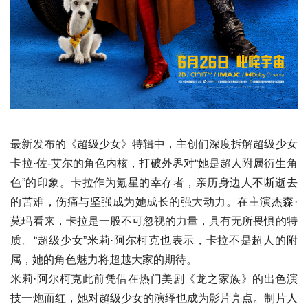
最新发布的《超级少女》特辑中，主创们深度拆解超级少女
卡拉·佐-艾尔的角色内核，打破外界对“她是超人附属衍生角
色”的印象。卡拉作为氪星的幸存者，亲历身边人不断逝去
的苦难，伤痛与坚强成为她成长的强大动力。在主演杰森·
莫玛看来，卡拉是一股不可忽视的力量，具有无所畏惧的特
质。“超级少女”米莉·阿尔柯克也表示，卡拉不是超人的附
属，她的角色魅力将超越大家的期待。
米莉·阿尔柯克此前凭借在热门美剧《龙之家族》的出色演
技一炮而红，她对超级少女的演绎也成为影片亮点。制片人