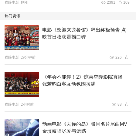
猫眼电影
刚刚
2391
109
热门资讯
电影《欢迎来龙餐馆》释出终极预告 点
映首日收获震撼口碑
猫眼电影
29分钟前
226
《年会不能停！2》惊喜空降影院直播
张若昀白客互动氛围拉满
猫眼电影
2小时前
88
动画电影《去你的岛》曝同名片尾曲MV
金玟岐唱尽爱与遗憾