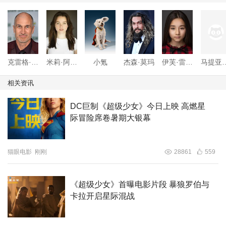
克雷格·吉勒斯佩
米莉·阿尔柯克
小氪
杰森·莫玛
伊芙·雷德利
马提亚斯
相关资讯
DC巨制《超级少女》今日上映 高燃星
际冒险席卷暑期大银幕
猫眼电影
刚刚
28861
559
《超级少女》首曝电影片段 暴狼罗伯与
卡拉开启星际混战