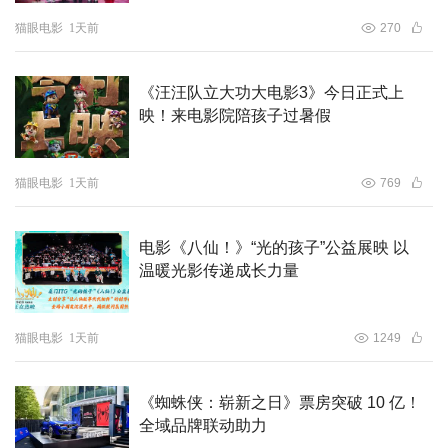
见证。影片现正火热预售中，将于5月21日国内上映。届
猫眼电影
1天前
270
时，让我们一同沉浸于这场血性与救赎交织的史诗盛宴，见
证影片带来的震撼与感动。
《汪汪队立大功大电影3》今日正式上
映！来电影院陪孩子过暑假
猫眼电影
1天前
769
电影《八仙！》“光的孩子”公益展映 以
温暖光影传递成长力量
猫眼电影
1天前
1249
《蜘蛛侠：崭新之日》票房突破 10 亿！
全域品牌联动助力