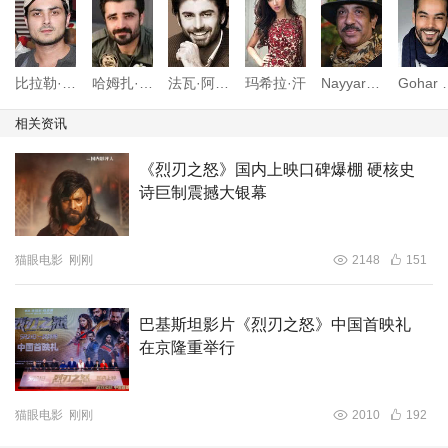
比拉勒·拉沙里
哈姆扎·阿里·阿巴西
法瓦·阿夫扎·罕
玛希拉·汗
Nayyar Ejaz
Gohar
相关资讯
《烈刃之怒》国内上映口碑爆棚 硬核史
诗巨制震撼大银幕
猫眼电影
刚刚
2148
151
巴基斯坦影片《烈刃之怒》中国首映礼
在京隆重举行
猫眼电影
刚刚
2010
192
法瓦德·汗由“文艺男神”进阶“复仇战神”，凭借精湛演技征