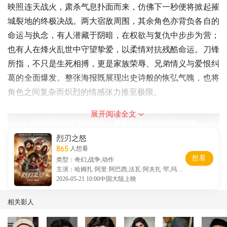
映照连天战火，肃杀气息扑面而来，仿佛下一秒便将掀起摧
城裂地的终极决战。两大宿敌周围，其余角色亦背负各自的
命运与执念，有人潜藏于阴暗，在权欲与复仇中步步为营；
也有人在烽火乱世中守望挚爱，以柔情对抗残酷命运。刀锋
所指，不只是生死相搏，更是家族荣辱、兄弟情义与爱恨纠
葛的全面爆发。整张海报既展现出史诗般的恢弘气魄，也将
角色之间复杂而炽烈的情感张力推至极限。
展开阅读全文
烈刃之怒
865
人想看
想看
类型：奇幻,战争,动作
主演：哈姆扎·阿里·阿巴西,法瓦·阿夫扎·罕,玛希
拉·汗
2026-05-21 10:00中国大陆上映
相关影人