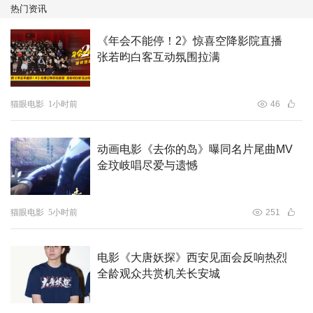
服中巴影迷
热门资讯
影片以精良的工业化制作水准，用创新手法诠释传统故事，
《年会不能停！2》惊喜空降影院直播
为作品搭建起坚实的叙事框架，法瓦德·汗的精湛演绎，更
张若昀白客互动氛围拉满
赋予了影片鲜活的生命力。这位巴基斯坦“国宝级男星”，此
前以俊朗外形与温润儒雅的“文艺男神”形象圈粉无数。此次
在《烈刃之怒》中，他彻底打破过往标签，将一个背负血海
猫眼电影
1小时前
46
深仇、内心满是创伤的“复仇战神”演绎得入木三分。
动画电影《去你的岛》曝同名片尾曲MV
金玟岐唱尽爱与遗憾
猫眼电影
5小时前
251
电影《大唐妖探》西安见面会反响热烈
全龄观众共赏机关长安城
为完美诠释“战神”角色，法瓦德·汗在拍摄前接受了严格的体