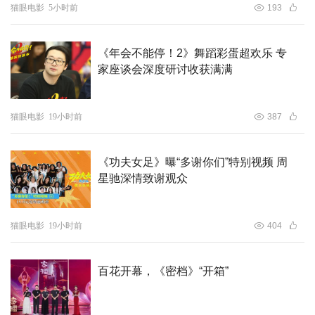
猫眼电影
5小时前
193
能和格斗训练。通过沉默中爆发、隐忍中撕裂的表演，他完
整呈现了角色从匿名拳手到复仇“战神”的心路历程。海外影
《年会不能停！2》舞蹈彩蛋超欢乐 专
评人指出：“他已不再是那位温文尔雅的偶像，而是和茂拉
家座谈会深度研讨收获满满
合二为一”正是这种彻底的颠覆与重塑，让观众在感受剧情
冲击的同时，亦能深切体会角色内心的痛楚与抗争。
猫眼电影
19小时前
387
《功夫女足》曝“多谢你们”特别视频 周
星驰深情致谢观众
猫眼电影
19小时前
404
百花开幕，《密档》“开箱”
今年恰逢中巴建交75周年，在这历史时刻，巴基斯坦影片
《烈刃之怒》登陆国内银幕，无疑是中巴“巴铁”友谊的生动