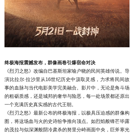
终极海报震撼发布，群像画卷引爆宿命对决
《烈刃之怒》改编自巴基斯坦家喻户晓的民间英雄传说。导
演比拉尔·拉沙里从16世纪历史中汲取灵感，力求将民间故
事的血脉与当代电影美学完美融合。影片中，无论是角斗场
的粗砺质感，还是城邦的奢华与险恶，每一处场景都还原出
一个充满历史真实感的古代王朝。
《烈刃之怒》最新公布的终极海报，以极具压迫感的群像构
图，将这场血与火的史诗纷争推向顶点。如烈焰般锋芒毕露
的茂拉与似深渊般阴冷肃杀的努里分峙画面中央，巨斧寒光