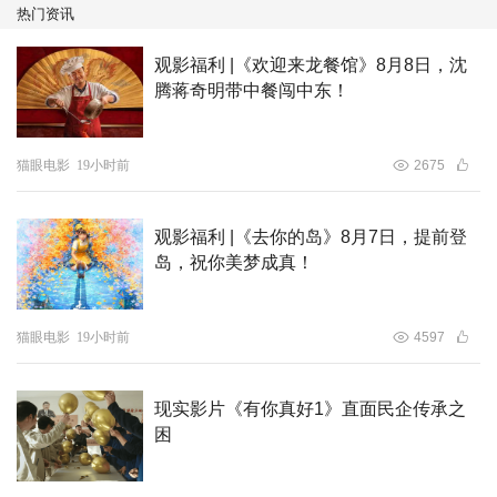
热门资讯
观影福利 |《欢迎来龙餐馆》8月8日，沈
腾蒋奇明带中餐闯中东！
猫眼电影
19小时前
2675
观影福利 |《去你的岛》8月7日，提前登
岛，祝你美梦成真！
猫眼电影
19小时前
4597
现实影片《有你真好1》直面民企传承之
困