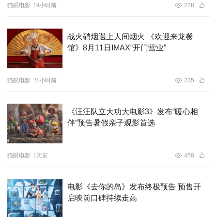
猫眼电影
19小时前
228
战火硝烟遇上人间烟火 《欢迎来龙餐
馆》8月11日IMAX“开门营业”
猫眼电影
21小时前
235
《汪汪队立大功大电影3》发布“暖心相
伴”预告暑假亲子观影首选
猫眼电影
1天前
458
电影《去你的岛》发布终极预告 预售开
启映前口碑持续走高