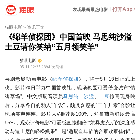
打开App
发现最新最热电影
猫眼电影
>
资讯正文
《绵羊侦探团》中国首映 马思纯沙溢
土豆请你笑纳“五月领笑羊”
猫眼电影
05-11 02:25
2894
次阅读
喜剧悬疑动画电影《
绵羊侦探团
》，将于5月16日正式上
映。影片昨日举办中国首映礼，现场氛围可爱秒变城市“情
绪草场”。中文版配音演员
马思纯
、
沙溢
、
土豆
惊喜现身映
后，分享各自的动人“羊设”，颇具喜感的“三羊开泰”合影让
现场笑声连连。影片大V推荐度100%，烂番茄新鲜度最高
95%，观众评价电影“可爱感直接翻倍”“兼具皮克斯的深度感
动与迪士尼的轻松娱乐”，是“适配全年龄的合家欢家佳作”，