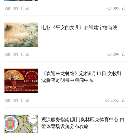
猫眼电影
1天前
895
映后，中文版配音演员马思纯、沙溢和土豆携小羊登场。马
思纯率先介绍自己配音的角色——强大与脆弱并存的莉莉。
电影《平安的女儿》在福建宁德首映
她认为，莉莉从信仰崩塌到重建的转变，温暖又动人，在告
诉我们要允许自己犯错。“哪怕再痛苦、再迷茫，也要选择
记住，然后靠自己的蹄子往前走。”沙溢自曝，这次他是靠
猫眼电影
1天前
296
着儿子小鱼儿（沙俊良）成功“上岗”：11岁的小鱼儿为片中
的“好奇小羊”佐拉配音，他就跟着一起来了。沙溢配音的黑
羊塞巴斯蒂安，外冷内热，是羊群里另类的“孤独派”。沙溢
《欢迎来龙餐馆》定档8月11日 文牧野
沈腾蒋奇明带中餐闯中东
鼓励观众，不必急于追求被认可，经历的过程才是最有意义
的。“迷茫，有时候就是种成长。”而为毛毛眼配音的土豆，
自认和角色重合度很低。身为易焦虑和内耗人群，他很欣赏
猫眼电影
1天前
1651
毛毛眼盲目却自信的“羊性”。因为难得糊涂，有时不清醒反
而是种智慧。他透露，毛毛眼常游离在状况外，却解决了羊
观演服务指南|厦门奥林匹克体育中心-白
探们最大的难题。“真相往往蕴藏在很多地方，我们需要不
鹭体育场设施分布攻略
同的眼睛和视野去发现它。”巧合的是，这部电影让学播音