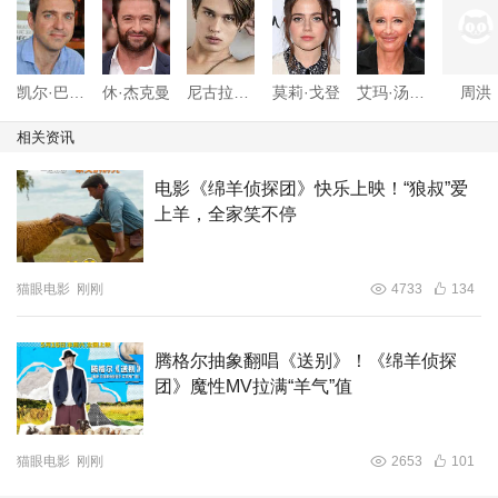
凯尔·巴尔达
休·杰克曼
尼古拉斯·加利齐纳
莫莉·戈登
艾玛·汤普森
周洪
相关资讯
电影《绵羊侦探团》快乐上映！“狼叔”爱
上羊，全家笑不停
猫眼电影
刚刚
4733
134
腾格尔抽象翻唱《送别》！《绵羊侦探
团》魔性MV拉满“羊气”值
猫眼电影
刚刚
2653
101