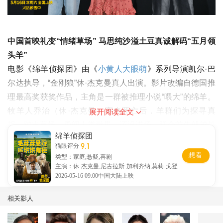
中国首映礼变“情绪草场” 马思纯沙溢土豆真诚解码“五月领
头羊”
电影《绵羊侦探团》由《
小黄人大眼萌
》系列导演凯尔·巴
尔达执导，“金刚狼”休·杰克曼真人出演。影片改编自德国推
理最高奖获奖作品，主角是一群被推理小说“喂大”的绵羊。
牧羊人乔治（休·杰克曼）离奇死亡后，羊群们为探寻真
展开阅读全文
相，踏出草场，勇闯人类世界。还没进场，观众首先就被外
绵羊侦探团
场布置拿捏——毛茸茸的羊探们正排队“跨过”斑马线，踏入
9.1
猫眼评分
一片不讲道理、但很讲感受的草场。仔细看，每条斑马线上
想看
类型：家庭,悬疑,喜剧
都写着他们的通关密语：“鼓起勇气，直到找到方向”“拥抱孤
主演：休·杰克曼,尼古拉斯·加利齐纳,莫莉·戈登
2026-05-16 09:00中国大陆上映
独，直到遇见同类”“保持‘疯’度，直到规则让步”…… 这哪里
是过马路？分明是鼓励人跨过生活难“蹄”，当快乐领头羊。
相关影人
有观众笑称：“还没看电影，光走这条路烦恼就自动清零
了。”