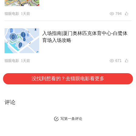
的马思纯和土豆同时圆了“配音梦”，作为“播音主持的家属”
猫眼电影
1天前
794
沙溢，还趣称马思纯为“师姐”。三人现场还原“咩咩之歌”，
让观众在笑声中感受角色抽象又鲜活的魅力。
入场指南|厦门奥林匹克体育中心-白鹭体
育场入场攻略
猫眼电影
1天前
671
没找到想看的？去猫眼电影看更多
评论
写第一条评论