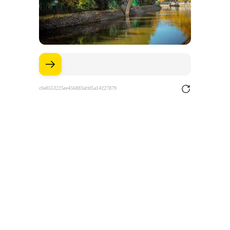
c0e8553225ee456883affd5a14227879