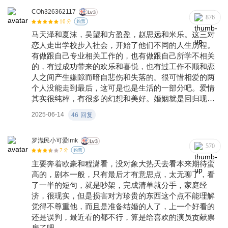
通，我们总会渴望一个情绪稳定的伴侣，坦诚，不隐
瞒，如果说争吵是婚姻中的调味品，那冷静下来的仪式
COh326362117
876
10
感和拥抱则是一味和好剂，也许是一束鲜花，一顿饭
分
购票
菜，一件不用花很多钱的小礼物，爱不应该总是索取，
马天泽和夏沫，吴望和方盈盈，赵思远和米乐。这三对
而是彼此均衡，这样的爱情才会持之以恒。
恋人走出学校步入社会，开始了他们不同的人生历程。
有做跟自己专业相关工作的，也有做跟自己所学不相关
的，有过成功带来的欢乐和喜悦，也有过工作不顺和恋
人之间产生嫌隙而暗自悲伤和失落的。很可惜相爱的两
个人没能走到最后，这可是也是生活的一部分吧。爱情
其实很纯粹，有很多的幻想和美好。婚姻就是回归现
实，柴米油盐酱醋茶，重复着每一天。爱了就好好爱，
2025-06-14
46
回复
珍惜彼此，不爱了给对方祝福，彼此开始新的历程。生
活中的喜怒哀乐其实是我们人生的常态，终究我们自己
都会经历的，慢慢地放平心态勇敢面对就好。人生的路
罗渽民小可爱lmk
570
7
还很长，坚守自己内心的想法去做自己想做的事，让自
分
购票
己的人生不要留遗憾，青春无价，生活美好，快乐幸福
主要奔着欧豪和程潇看，没对象大热天去看本来期待蛮
每一天！！！
高的，剧本一般，只有最后才有意思点，太无聊了，看
了一半的短句，就是吵架，完成清单就分手，家庭经
济，很现实，但是损害对方珍贵的东西这个点不能理解
觉得不尊重他，而且是准备结婚的人了，上一个好看的
还是误判，最近看的都不行，算是给喜欢的演员贡献票
房了吧