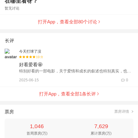
在哪里看呀？
暂无讨论
打开App，查看全部
80
个讨论
长评
今天打球了没
10
分
好看爱看🤩
特别好看的一部电影，关于爱情和成长的叙述也特别真实，也让
我们在笑与泪中审视爱情的本质。像路演中提到的“成长错位”我
2025-06-15
0
感觉特别能引起现在年轻人的共鸣，这部电影也直击了这个问
题，在爱情中因为事业、经济等各种现实问题导致的分手，让我
打开App，查看全部
1
条长评
们也看到了爱情的复杂和多样。欧豪将马天泽倔强外表和脆弱内
心演绎的特别到位，看的人心疼疼的，这不仅是分手也是成长，
马天泽在这个过程中从一个大男孩变成一个有担当的男人，事业
票房
票房详情
有成，女主曾梦雪饰演的夏沫也变得更加温柔坚强，两个人各自
成长总好过彼此互相折磨，分手并不是终点而是拥抱美好自己的
1,046
7,629
起点。《分手清单》是一部很值得大家看的爱情电影，也让我们
首周票房(万)
累计票房(万)
从他们的故事中收获了爱情与成长的启示。看完这部电影感觉像