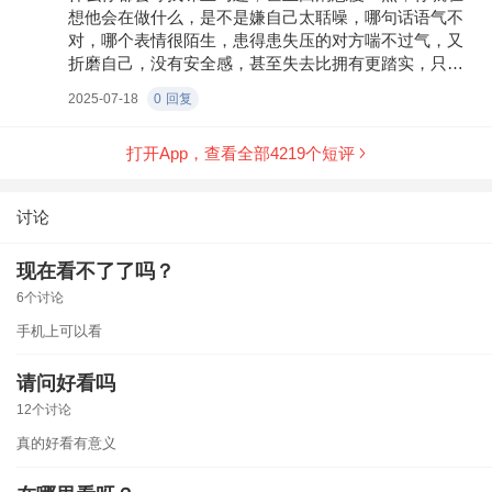
份善待我们。
想他会在做什么，是不是嫌自己太聒噪，哪句话语气不
对，哪个表情很陌生，患得患失压的对方喘不过气，又
折磨自己，没有安全感，甚至失去比拥有更踏实，只有
在失去的那一刻，才真正不再惧怕失去他，不然你总担
2025-07-18
0
回复
心他会走。因为在乎，会多疑会猜忌，会胡思乱想，理
性和感性会每天无数次抗争，会违背人性的自私，去伪
打开App，查看全部
4219
个短评
装大度的自己，原来爱意太满也会给别人造成负担！ 真
的是那句：还爱你，但不敢再爱了
讨论
现在看不了了吗？
6个讨论
手机上可以看
请问好看吗
12个讨论
真的好看有意义