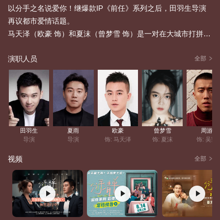
以分手之名说爱你！继爆款IP《前任》系列之后，田羽生导演
再议都市爱情话题。
马天泽（欧豪 饰）和夏沫（曾梦雪 饰）是一对在大城市打拼的
情侣。相恋3年的他们面对种种现实问题，最终没能走进婚姻的
演职人员
殿堂。热恋中他们曾列下“分手清单”，约定只有完成清单上稀奇
全部
古怪的内容才能分手。分手倒计时，在执行清单的过程中，两
人回顾了3年的感情和各自的成长打拼经历，他们的清单任务还
能继续下去吗？
18,850
人评
田羽生
夏雨
欧豪
曾梦雪
周游
导演
导演
饰: 马天泽
饰: 夏沫
饰: 吴望
视频
全部