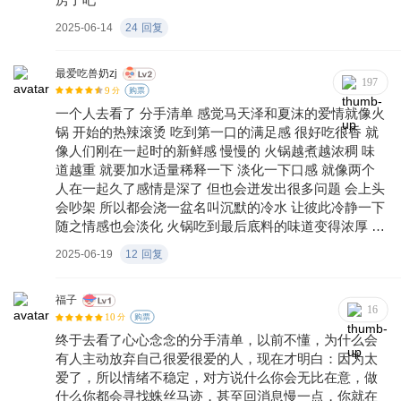
2025-06-14
24
回复
最爱吃兽奶zj
197
9
分
购票
一个人去看了 分手清单 感觉马天泽和夏沫的爱情就像火
锅 开始的热辣滚烫 吃到第一口的满足感 很好吃很香 就
像人们刚在一起时的新鲜感 慢慢的 火锅越煮越浓稠 味
道越重 就要加水适量稀释一下 淡化一下口感 就像两个
人在一起久了感情是深了 但也会迸发出很多问题 会上头
会吵架 所以都会浇一盆名叫沉默的冷水 让彼此冷静一下
随之情感也会淡化 火锅吃到最后底料的味道变得浓厚 但
是你吃饱了 也就会觉很油腻 也没有第一口吃的那么香了
2025-06-19
12
回复
就像两个人到最后了会腻 会觉得索然无味。都说两个人
的感情和生活应该是小火慢炖的粥 可在这个节奏快的时
代 就连吃顿火锅都像是完任务一样 匆匆忙忙吃完 擦嘴
福子
16
10
就走 。爱还在 但是支撑爱走下去的信心 好像都没有
分
购票
了，人们都说两个人在一起要沟通 道理谁都懂的 可真到
终于去看了心心念念的分手清单，以前不懂，为什么会
需要沟通的时候 都因为情绪选择了沉默 时代也在慢慢改
有人主动放弃自己很爱很爱的人，现在才明白：因为太
变 我们的认知和思想也在改变 愿每一对在一起的人都能
爱了，所以情绪不稳定，对方说什么你会无比在意，做
多沟通 真诚的爱下去 愿单身的人都能好好爱自己 愿缘
什么你都会寻找蛛丝马迹，甚至回消息慢一点，你就在