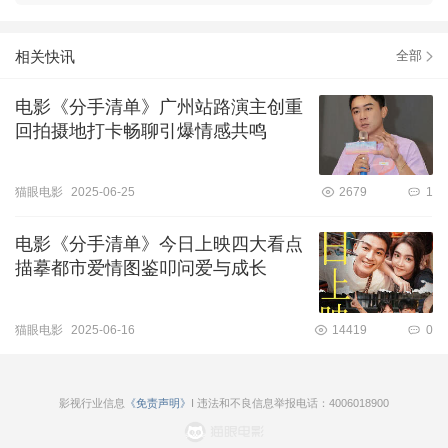
自己经历分手了一样，心里一直堵堵的，豪哥在里面亲亲镜头特
别有性张力我不行了哈哈哈哈虽然看起来很心疼。最后也祝所有
相关快讯
有情人终成眷属，有问题及时解决！总之，还是推荐大家都来看
全部
呀！
电影《分手清单》广州站路演主创重
回拍摄地打卡畅聊引爆情感共鸣
猫眼电影
2025-06-25
2679
1
电影《分手清单》今日上映四大看点
描摹都市爱情图鉴叩问爱与成长
猫眼电影
2025-06-16
14419
0
影视行业信息
《免责声明》
I 违法和不良信息举报电话：4006018900