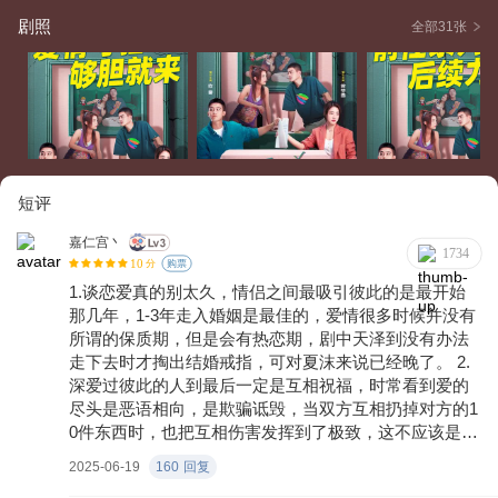
剧照
全部31张
短评
嘉仁宫丶
1734
10
分
购票
1.谈恋爱真的别太久，情侣之间最吸引彼此的是最开始
那几年，1-3年走入婚姻是最佳的，爱情很多时候并没有
所谓的保质期，但是会有热恋期，剧中天泽到没有办法
走下去时才掏出结婚戒指，可对夏沫来说已经晚了。 2.
深爱过彼此的人到最后一定是互相祝福，时常看到爱的
尽头是恶语相向，是欺骗诋毁，当双方互相扔掉对方的1
0件东西时，也把互相伤害发挥到了极致，这不应该是深
爱过的结局，彼此祝福互相成就是作为合格恋人的基本
2025-06-19
160
回复
品质，谁的青春不可贵。 3.爱的过程中一定要多注意沟