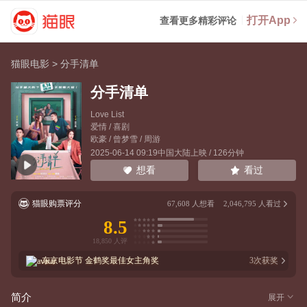
打开App
查看更多精彩评论
猫眼电影
>
分手清单
分手清单
Love List
爱情 / 喜剧
欧豪
/
曾梦雪
/
周游
2025-06-14 09:19中国大陆上映 / 126分钟
看过
想看
猫眼购票评分
67,608
人想看
2,046,795
人看过
8.5
东京电影节
金鹤奖最佳女主角奖
3
次获奖
简介
展开