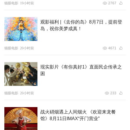
猫眼电影
19小时前
2767
2007年，杨书华担纲导演、撰稿、制片人，创作了大型文
观影福利 |《去你的岛》8月7日，提前登
献纪录电影《中国三峡》，该片受到了党和国家领导的高度
岛，祝你美梦成真！
关注及社会各界的广泛好评，
一举获得了中国电影最高奖
“华表奖”和纪录电影行业年度“最佳导演奖”，并被中央外宣
猫眼电影
20小时前
4671
办和国家广电总局翻译成7国文字，推荐到50多个国家播
出。同时，该片还被列为“十八大”代表的特殊礼物，并被5
现实影片《有你真好1》直面民企传承之
个国家博物馆和联合国收藏。
困
猫眼电影
20小时前
233
战火硝烟遇上人间烟火 《欢迎来龙餐
馆》8月11日IMAX“开门营业”