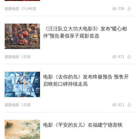
猫眼电影
21小时前
239
《汪汪队立大功大电影3》发布“暖心相
伴”预告暑假亲子观影首选
猫眼电影
1天前
471
电影《去你的岛》发布终极预告 预售开
启映前口碑持续走高
猫眼电影
1天前
911
电影《平安的女儿》在福建宁德首映
▲2011年杨书华导演的《中国三峡》获“华表奖”