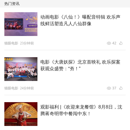
热门资讯
动画电影《八仙！》曝配音特辑 欢乐声
线鲜活塑造凡人八仙群像
猫眼电影
23分钟前
42
电影《大唐妖探》北京首映礼 欢乐探案
获观众盛赞：“夯！”
猫眼电影
24分钟前
37
观影福利 |《欢迎来龙餐馆》8月8日，沈
腾蒋奇明带中餐闯中东！