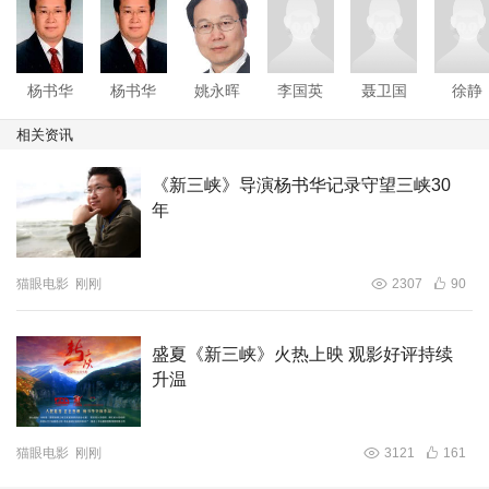
杨书华
杨书华
姚永晖
李国英
聂卫国
徐静
相关资讯
《新三峡》导演杨书华记录守望三峡30
年
自1994年起，杨书华导演便开始纪录拍摄三峡库区移民生
猫眼电影
刚刚
2307
90
活，先后制作了《
大江东去
》、《
大江作证
》、《
三峡移
民
》、《三峡船工》等国内外颇具影响力的纪录片。
盛夏《新三峡》火热上映 观影好评持续
升温
猫眼电影
刚刚
3121
161