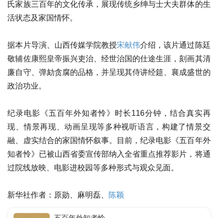
氏家族三百年的文化传承，展现传统乡绅与士大夫群体的生
活状态及家国情怀。
据本片导演、山西传媒学院教授
宋献伟
介绍，该片通过陈廷
敬辅佐康熙皇帝振兴吏治、经世治国的仕途生涯，刻画其清
廉自守、弹劾贪腐的品格，并呈现其侍讲经筵、襄成盛世的
政治功业。
纪录电影《五百年外知者怜》时长116分钟，结合真实再
现、情景再现、动画呈现等多种视听语言，构建了情景交
融、虚实结合的家国情怀叙事。目前，纪录电影《五百年外
知者怜》已被山西省委宣传部纳入全省重点推荐影片，将通
过院线放映、电影进校园等多种形式与观众见面。
新华社作者：原勋、麻明磊、
陈颖
五百年外知者怜