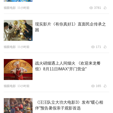
猫眼电影
11小时前
3781
现实影片《有你真好1》直面民企传承之
困
猫眼电影
11小时前
171
战火硝烟遇上人间烟火 《欢迎来龙餐
馆》8月11日IMAX“开门营业”
猫眼电影
13小时前
165
《汪汪队立大功大电影3》发布“暖心相
伴”预告暑假亲子观影首选