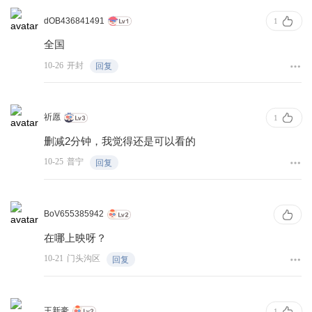
dOB436841491
1
全国
10-26
开封
回复
祈愿
1
删减2分钟，我觉得还是可以看的
10-25
普宁
回复
BoV655385942
在哪上映呀？
10-21
门头沟区
回复
王新豪
1