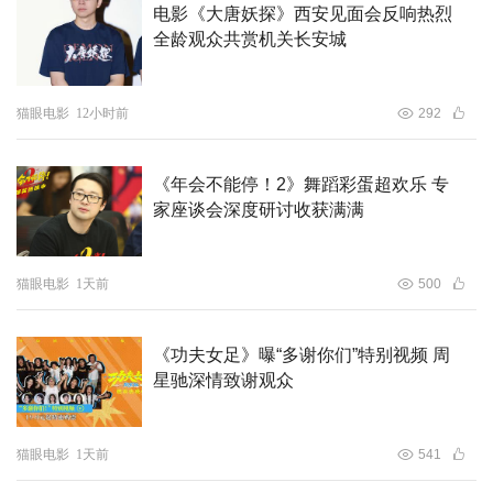
电影《大唐妖探》西安见面会反响热烈
全龄观众共赏机关长安城
猫眼电影
12小时前
292
《年会不能停！2》舞蹈彩蛋超欢乐 专
家座谈会深度研讨收获满满
猫眼电影
1天前
500
《功夫女足》曝“多谢你们”特别视频 周
星驰深情致谢观众
猫眼电影
1天前
541