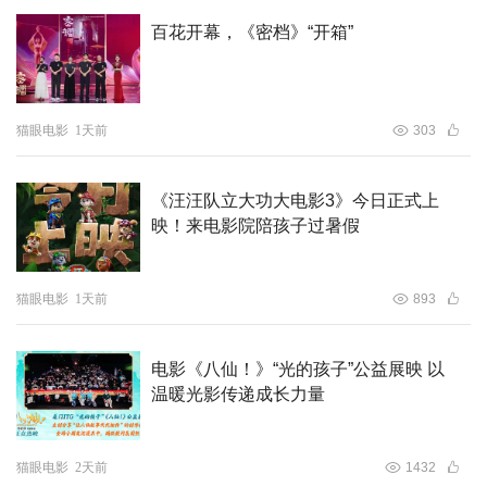
百花开幕，《密档》“开箱”
猫眼电影
1天前
303
《汪汪队立大功大电影3》今日正式上
映！来电影院陪孩子过暑假
猫眼电影
1天前
893
电影《八仙！》“光的孩子”公益展映 以
温暖光影传递成长力量
猫眼电影
2天前
1432