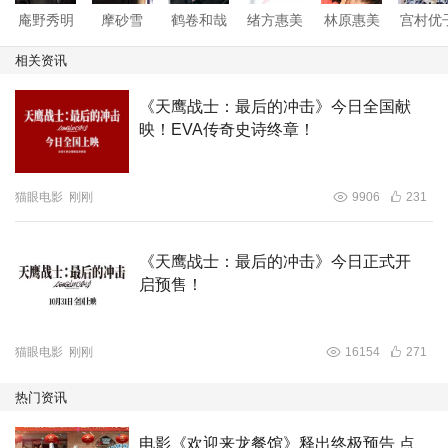
庵野秀明
摩砂雪
鹤卷和哉
绪方惠美
林原惠美
宫村优
相关资讯
《天鹰战士：最后的冲击》今日全国献
映！EVA传奇史诗终章！
猫眼电影
刚刚
9906
231
《天鹰战士：最后的冲击》今日正式开
启预售！
猫眼电影
刚刚
16154
271
热门资讯
电影《欢迎来龙餐馆》释出终极预告 点