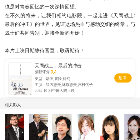
也是对青春回忆的一次深情回望。
在不久的将来，让我们相约电影院，一起走进《天鹰战士:
最后的冲击》的世界，见证这场热血与感动交织的终章，与
战士们共同告别，迎接全新的开始！
本片上映日期静待官宣，敬请期待！
天鹰战士：最后的冲击
9.4
猫眼评分
想看
类型：动画,冒险,科幻
主演：绪方惠美,林原惠美,宫村优子
2025-10-31中国大陆上映
相关影人