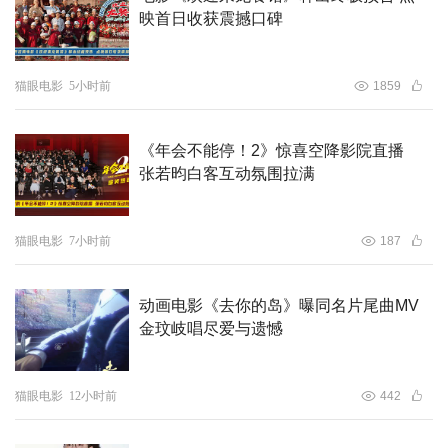
映首日收获震撼口碑
猫眼电影
5小时前
1859
《年会不能停！2》惊喜空降影院直播
张若昀白客互动氛围拉满
猫眼电影
7小时前
187
动画电影《去你的岛》曝同名片尾曲MV
金玟岐唱尽爱与遗憾
猫眼电影
12小时前
442