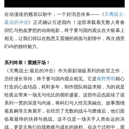
在动漫迷的翘首以盼中，一个好消息传来——《
天鹰战士:
最后的冲击
》正式确认引进国内 ！这部承载着无数人青春
回忆与热血梦想的动画电影，终于要与国内观众在大银幕上
相见，让我们得以在熟悉又震撼的画面与剧情中，再次感受
EVA的独特魅力。
系列终章！震撼开场！
《天鹰战士:最后的冲击》作为新剧场版系列的收官之作，
历经漫长等待，终于要与国内观众相见。它是
庵野秀明
精心
打造的心血结晶，耗时多年，制作团队精益求精，为的就是
给观众带来一场无与伦比的视听盛宴。这部作品也延续了该
系列一贯的深度与内涵，将科幻与人性完美融合。故事围绕
着真嗣等主角展开，在经历了无数的战斗与磨难后，他们面
临着最终的抉择与挑战。这不仅是一场关乎人类命运的决
战，更是主角们自我救赎与成长的旅程。在这个过程中，观