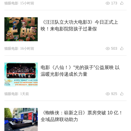
猫眼电影
15小时前
173
《汪汪队立大功大电影3》今日正式上
映！来电影院陪孩子过暑假
猫眼电影
16小时前
503
电影《八仙！》“光的孩子”公益展映 以
温暖光影传递成长力量
故事中误入地府后的人间少女初九，才真正开始了解钟馗，
正是他在暗中世世代代守护两界，才让百姓得以平安生活。
猫眼电影
1天前
925
不能让人间知道妖怪和地府的存在，也成为了钟馗的规矩。
聪明伶俐的初九本就是热心肠，在见识到钟馗捉妖的本领
《蜘蛛侠：崭新之日》票房突破 10 亿！
后，也生出想跟钟馗学习法术，保护身边更多人的念头。初
全域品牌联动助力
九在钟馗的悉心指导下飞速成长，布符下咒、跑酷伏妖样样