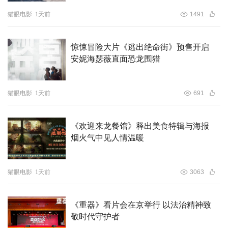
都行。当鬼马少女遇到严厉钟馗，当烟火人间碰撞奇趣地
猫眼电影
1天前
1491
府，他们会生出怎样的火花？又有什么样的危机在等待着他
们？
惊悚冒险大片《逃出绝命街》预售开启
安妮海瑟薇直面恐龙围猎
猫眼电影
1天前
691
《欢迎来龙餐馆》释出美食特辑与海报
烟火气中见人情温暖
猫眼电影
1天前
3063
《重器》看片会在京举行 以法治精神致
敬时代守护者