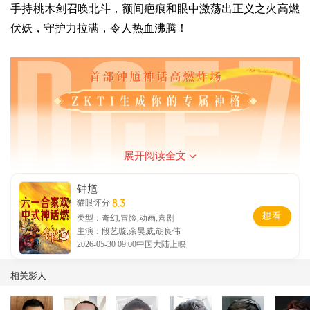
手持桃木剑召唤北斗，额间疤痕和眼中激荡出正义之火高燃
伏妖，守护力拉满，令人热血沸腾！
展开阅读全文
钟馗
8.3
猫眼评分
想看
类型：奇幻,冒险,动画,喜剧
主演：段艺璇,余昊威,胡良伟
2026-05-30 09:00中国大陆上映
相关影人