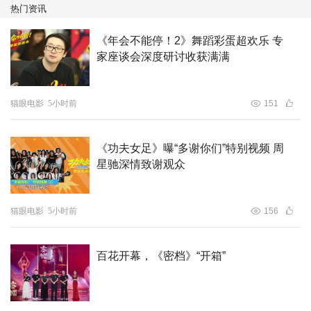
热门资讯
《年会不能停！2》舞蹈彩蛋超欢乐 专
家座谈会深度研讨收获满满
猫眼电影
5小时前
151
《功夫女足》曝“多谢你们”特别视频 周
星驰深情致谢观众
猫眼电影
5小时前
156
百花开幕，《密档》“开箱”