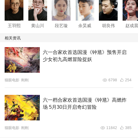
王羽熙
黄山川
段艺璇
余昊威
胡良伟
赵成
相关资讯
六一合家欢首选国漫《钟馗》预售开启
少女初九高燃冒险捉妖
猫眼电影
刚刚
6798
254
六一档合家欢首选国漫《钟馗》高燃炸
场 5月30日开启奇幻冒险
猫眼电影
刚刚
11842
385