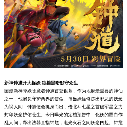
新神钟馗开大捉妖 独挡黑暗默守众生
国漫新神降妖除魔者钟馗首登银幕，作为地府最重要的神仙
之一，他肩负守护两界的使命。每当妖怪修炼出邪恶的妖念
为祸人间，钟馗便会挺身而出，借北斗七星之首破军星之力
封印妖念护佑苍生。今日曝光的定档预告中，化妖的墨白作
乱人间，释出法器直指钟馗，电光火石之间妖念四起。钟馗