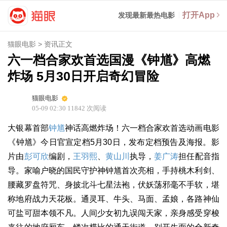
打开App
发现最新最热电影
猫眼电影
>
资讯正文
六一档合家欢首选国漫《钟馗》高燃
炸场 5月30日开启奇幻冒险
猫眼电影
05-09 02:30
11842
次阅读
大银幕首部
钟馗
神话高燃炸场！六一档合家欢首选动画电影
《钟馗》今日官宣定档5月30日，发布定档预告及海报。影
片由
彭可欣
编剧，
王羽熙
、
黄山川
执导，
姜广涛
担任配音指
导。家喻户晓的国民守护神钟馗首次亮相，手持桃木利剑、
腰藏罗盘符咒、身披北斗七星法袍，伏妖荡邪毫不手软，堪
称地府战力天花板。通灵耳、牛头、马面、孟娘，各路神仙
可盐可甜本领不凡。人间少女初九误闯天家，亲身感受穿梭