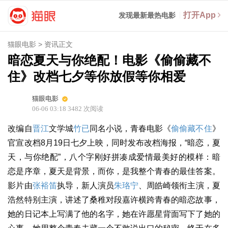
打开App
发现最新最热电影
猫眼电影
>
资讯正文
暗恋夏天与你绝配！电影《偷偷藏不
住》改档七夕等你放假等你相爱
猫眼电影
06-06 03:18
3482
次阅读
改编自
晋江
文学城
竹已
同名小说，青春电影《
偷偷藏不住
》
官宣改档8月19日七夕上映，同时发布改档海报，“暗恋，夏
天，与你绝配”，八个字刚好拼凑成爱情最美好的模样：暗
恋是序章，夏天是背景，而你，是我整个青春的最佳答案。
影片由
张裕笛
执导，新人演员
朱珞宁
、周皓崎领衔主演，夏
浩然特别主演，讲述了桑稚对段嘉许横跨青春的暗恋故事，
她的日记本上写满了他的名字，她在许愿星背面写下了她的