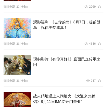
猫眼电影
20小时前
2969
观影福利 |《去你的岛》8月7日，提前登
岛，祝你美梦成真！
猫眼电影
21小时前
4846
现实影片《有你真好1》直面民企传承之
困
猫眼电影
21小时前
247
战火硝烟遇上人间烟火 《欢迎来龙餐
馆》8月11日IMAX“开门营业”