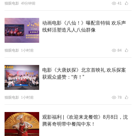
猫眼电影
49分钟前
41
动画电影《八仙！》曝配音特辑 欢乐声
线鲜活塑造凡人八仙群像
猫眼电影
1小时前
84
电影《大唐妖探》北京首映礼 欢乐探案
获观众盛赞：“夯！”
猫眼电影
1小时前
78
观影福利 |《欢迎来龙餐馆》8月8日，沈
腾蒋奇明带中餐闯中东！