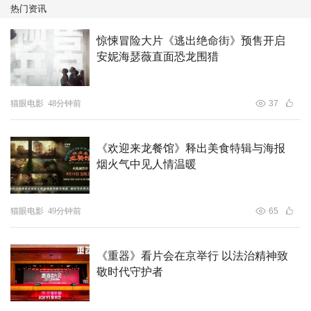
化传媒（成都）有限公司倾力制作。
愿你从暗恋走到热恋，
热门资讯
愿你所有藏不住的心事，都能等到有人温柔回应。
惊悚冒险大片《逃出绝命街》预售开启
安妮海瑟薇直面恐龙围猎
猫眼电影
48分钟前
37
《欢迎来龙餐馆》释出美食特辑与海报
烟火气中见人情温暖
猫眼电影
49分钟前
65
《重器》看片会在京举行 以法治精神致
敬时代守护者