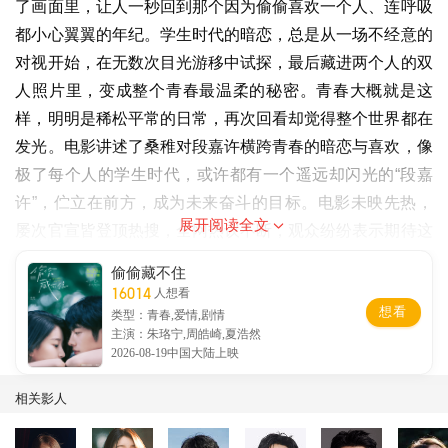
了画面里，让人一秒回到那个因为偷偷喜欢一个人、连呼吸
都小心翼翼的年纪。学生时代的暗恋，总是从一场不经意的
对视开始，在无数次目光游移中试探，最后藏进两个人的双
人照片里，变成整个青春最温柔的秘密。青春大概就是这
样，明明是稀松平常的日常，再次回看却觉得整个世界都在
发光。电影讲述了桑稚对段嘉许横跨青春的暗恋与喜欢，像
极了每个人的学生时代，或许都有一个遥远却闪光的“段嘉
许”，伫立在前方，成为未来奋斗的目标。电影未映先热，
展开阅读全文
屡次官宣皆登顶热搜，全网热议不断，观众纷纷表示期待这
部“纯天然青春片”如约上映。那些藏在日记本里的小心思，
偷偷藏不住
那些写了又删、删了又写的聊天记录，那些全世界都看得出
16014
人想看
想看
来、只有你自己觉得藏得很好的喜欢，终于要在大银幕上，
类型：青春,爱情,剧情
主演：朱珞宁,周皓崎,夏浩然
被完完整整地讲出来。
2026-08-19中国大陆上映
电影《偷偷藏不住》主创团队皆为新人，全员洋溢着只有少
年人才有的那种不管不顾的真诚——像夏天的风，热烈、直
相关影人
接、让人来不及躲闪。导演张裕笛，第37届金鸡奖最佳导