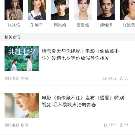
演首作奖得主，前作《倒仓》将京剧艺术与青春期迷茫巧妙
融合，展现了独特的情感深度与文化厚度，此次操刀青春爱
情题材，用最贴近青春日常的校园情节将少女暗恋描绘得细
张裕笛
朱珞宁
周皓崎
夏浩然
师铭泽
张浩
腻动人。00后新人演员朱珞宁，中央戏剧学院表演系科班
出身，她身上有一种未经雕琢的清澈感，笑起来眼睛弯弯
相关资讯
的，那种"全世界都不知道我喜欢你，但我喜欢你这件事，
暗恋夏天与你绝配！电影《偷偷藏不
比全世界都重要"的倔强与纯粹，被她拿捏得恰到好处。同
住》改档七夕等你放假等你相爱
样是00后新人演员的周皓崎，北京电影学院2021级表演
系，曾出演《雨霖铃》《树下有片红房子》等作品，眉眼间
的克制与深情，和书中描写的段嘉许如出一辙。特别主演夏
猫眼电影
刚刚
3482
68
浩然，185cm的身高，北京四中篮球队主力出身，五官棱角
分明却不凌厉，笑起来有种吸引人的少年气。三张最真实的
电影《偷偷藏不住》发布《盛夏》特别
青春面孔，演一场最纯粹的暗恋心事。
视频 毛不易歌声治愈青春
等大家放假，等大家相爱。电影《偷偷藏不住》与你约定8
月19日共赴七夕。影片
由哇唧唧哇娱乐（天津）有限公司
猫眼电影
刚刚
3162
51
北京分公司、北京大麦娱乐文化有限公司出品，无数我们文