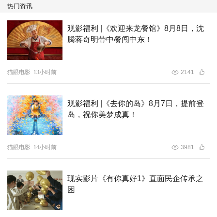
热门资讯
观影福利 |《欢迎来龙餐馆》8月8日，沈
腾蒋奇明带中餐闯中东！
本片由北京巨美星光文化传媒有限公司、靖安县云海影业有
猫眼电影
13小时前
2141
限公司、宜春市青云塔文化传媒有限公司荣誉出品，
许千千
制片。
李浦溪
、
蒲巴甲
领衔主演，陈嘉敏、胡曦月、刘未
观影福利 |《去你的岛》8月7日，提前登
晞、陈鸿祺、童俊傑、童书森、刘雅琦联袂主演，朱时茂、
岛，祝你美梦成真！
王思懿、何音、邓钢特邀出演，任鹏、刘萨萨、陶冰冰、马
岩、郭中友、王乙帆、彭思逸、张泽嘉等特别出演。
江西宜春籍导演布一贤倾力打造，接连获得两大国际电影节
猫眼电影
14小时前
3981
认可，助力中国少年儿童电影从亚洲走向世界，充分展现了
国产青少年题材影片的艺术实力与国际传播潜力，为中国少
现实影片《有你真好1》直面民企传承之
年儿童电影走向世界再添亮眼名片。
困