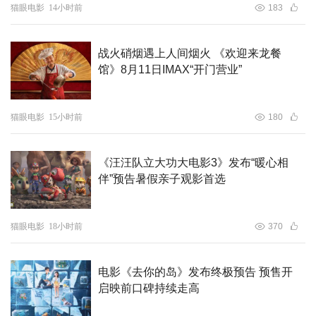
猫眼电影
14小时前
183
战火硝烟遇上人间烟火 《欢迎来龙餐
馆》8月11日IMAX“开门营业”
猫眼电影
15小时前
180
《汪汪队立大功大电影3》发布“暖心相
伴”预告暑假亲子观影首选
猫眼电影
18小时前
370
电影《去你的岛》发布终极预告 预售开
启映前口碑持续走高