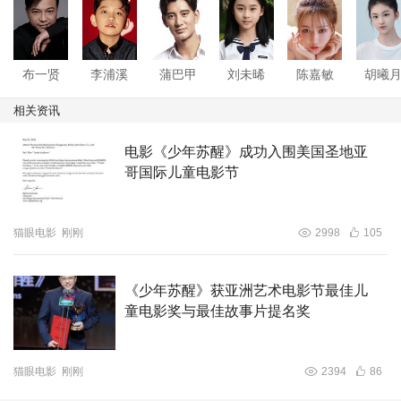
布一贤
李浦溪
蒲巴甲
刘未晞
陈嘉敏
胡曦
相关资讯
电影《少年苏醒》成功入围美国圣地亚
哥国际儿童电影节
猫眼电影
刚刚
2998
105
《少年苏醒》获亚洲艺术电影节最佳儿
童电影奖与最佳故事片提名奖
猫眼电影
刚刚
2394
86