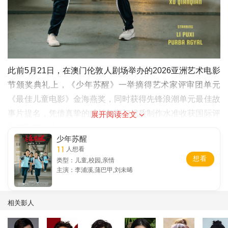
此前5月21日，在澳门伦敦人剧场举办的2026亚洲艺术电影
节颁奖典礼上，《少年苏醒》一举摘得艺术家评审团单元
《最佳儿童电影》金海燕奖，同时获得先锋浪潮单元最佳故
事片提名，凭借真挚的成长叙事与优质制作水准收获国际评
展开阅读全文
审团高度评价！
少年苏醒
11
人想看
想看
类型：儿童,校园,亲情
主演：李浦溪,蒲巴甲,刘未晞
相关影人