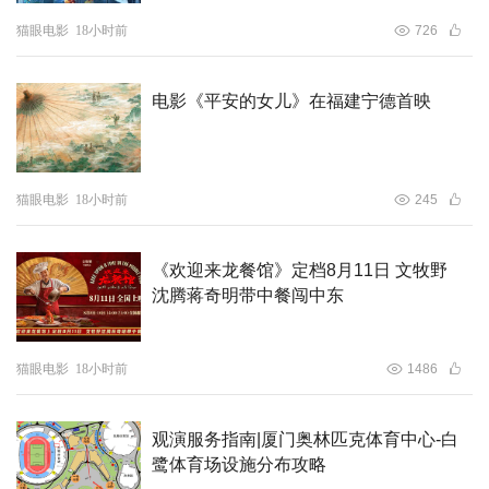
猫眼电影
18小时前
726
本片95%取景于江西省宜春市靖安县境内，以细腻镜头讲述
电影《平安的女儿》在福建宁德首映
少年自我觉醒、向阳成长的励志故事，聚焦家庭教育与青春
成长议题，兼具思想性、教育性与观赏性。
期待《少年苏醒》电影在8月美国圣地亚哥举办的国际儿童
猫眼电影
18小时前
245
电影节颁奖典礼上再创佳绩、载誉而归！
《欢迎来龙餐馆》定档8月11日 文牧野
沈腾蒋奇明带中餐闯中东
猫眼电影
18小时前
1486
观演服务指南|厦门奥林匹克体育中心-白
鹭体育场设施分布攻略