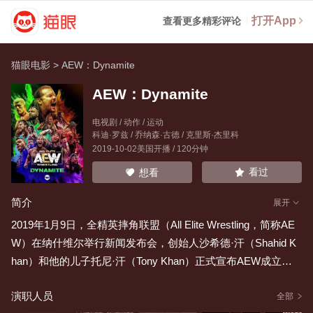
打开App
查看更多精彩评论
猫眼电影
>
AEW：Dynamite
AEW：Dynamite
电视剧 / 动作 / 运动
科迪·罗兹
/
乔纳森·古德
/
克里斯·杰里科
2019-10-02美国开播 / 120分钟
看过
想看
简介
展开
2019年1月9日，全精英摔角联盟（All Elite Wrestling，简称AE
W）在纳什维尔举行新闻发布会，创始人沙希德·汗（Shahid K
han）和他的儿子托尼·汗（Tony Khan）正式宣布AEW成立。
托尼将担任公司总裁兼首席执行官。职业摔角手科迪·罗兹（Co
演职人员
dy Rhodes）、肯尼·奥梅加（Kenny Omega）、杰克逊兄弟
全部