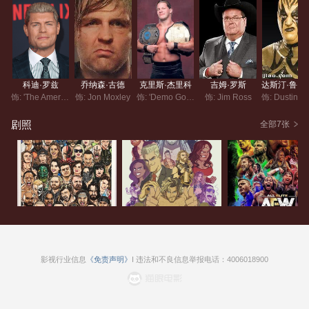
（马特·杰克逊\尼克·杰克逊，Matt Jackson\Nick Jackson）出
任公司副总裁。
5月至8月，AEW连续举办了四场按次付费赛事（PPV），分别
是《背水一战》（Double or Nothing）、《战火节庆》（Fyter
科迪·罗兹
乔纳森·古德
克里斯·杰里科
吉姆·罗斯
达斯汀
Fest）、《为逝者而战》（Fight for the Fallen）和《全面开
饰: 'The American Nightmare' Cody
饰: Jon Moxley
饰: 'Demo God' Chris Jericho
饰: Jim Ross
战》（All Out），均获得了不错的反响。
剧照
全部7张
北京时间7月25日，AEW联合TNT电视台正式宣布，AEW周播
节目将于美国当地时间2019年10月2日在TNT电视台迎来首播。
9月20日，AEW官方通过推特正式确认该电视节目名为《炸
药》（Dynamite，原文未完整，推测是Dynamite）。
影视行业信息
《免责声明》
I 违法和不良信息举报电话：4006018900