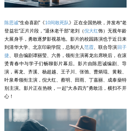
陈思诚
“生命喜剧”《
10间敢死队
》正在全国热映，并发布“老
登益壮”正片片段，“退休老干部”老刘（
倪大红
饰）无视年龄
大展身手，勇敢逐梦影视基地。影片的校园路演也于近日来
到清华大学、北京印刷学院，总制片人
范霞
、联合导演
回子
捷
、联合编剧谭丽莹、六兽，领衔主演蒋龙出席映后，在滚
烫青春中与学子们畅聊影片幕后。影片由陈思诚编剧、导
演，蒋龙、齐溪、杨超越、王子川、张弛、曹炳琨、黄毅、
叶泉希领衔主演，倪大红、蔡明、田雨、丁嘉丽、成泰燊特
别主演。影片正在热映，一起“大杀四方”勇敢活，横扫不开
心！