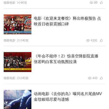
猫眼电影
3小时前
99
电影《欢迎来龙餐馆》释出终极预告 点
映首日收获震撼口碑
猫眼电影
21小时前
4191
《年会不能停！2》惊喜空降影院直播
张若昀白客互动氛围拉满
猫眼电影
23小时前
443
动画电影《去你的岛》曝同名片尾曲MV
金玟岐唱尽爱与遗憾