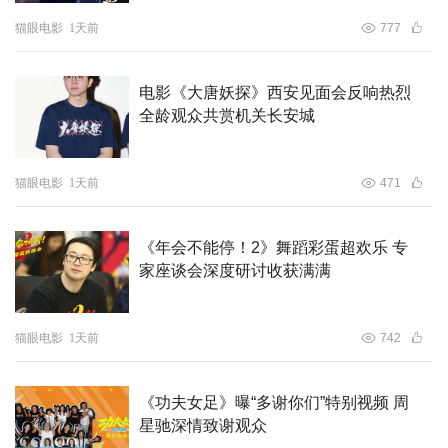
猫眼电影
1天前
777
电影《大唐妖探》西安见面会反响热烈
全龄观众共赏机关长安城
猫眼电影
1天前
471
《年会不能停！2》舞蹈彩蛋超欢乐 专
家座谈会深度研讨收获满满
猫眼电影
1天前
742
《功夫女足》曝“多谢你们”特别视频 周
星驰深情致谢观众