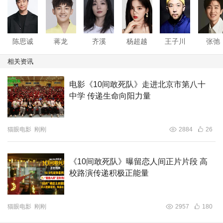
“大杀四方”之时，“10间”大家庭全员化身忠实粉丝，在旁无
条件支持、全力应援，氛围真挚又热烈，大家骨子里敢活、
爽活的人生态度，也引得片场全体自发鼓掌喝彩。
陈思诚
蒋龙
齐溪
杨超越
王子川
张弛
相关资讯
电影《10间敢死队》走进北京市第八十
中学 传递生命向阳力量
猫眼电影
刚刚
2884
26
《10间敢死队》曝留恋人间正片片段 高
校路演传递积极正能量
猫眼电影
刚刚
2957
180