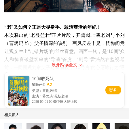
“老”又如何？正是大显身手、敢活爽活的年纪！
本次释出的“老登益壮”正片片段，开篇就上演老刘与小刘
（曹炳琨 饰）父子情深的诀别，画风反差十足，恍惚间竟
让观众生出“走错片场”的丝丝喜意。画面一转，是“10间”众
人和惊喜破壁客串的“导演”管虎、“副导”雷淞然在监视器
展开阅读全文
前，一同围观刘家父子对飙演技，“10号房”的心愿旅行之“逐
梦影视基地”篇正在浓墨重彩地上演。别看老刘平日里一脸
10间敢死队
严肃、自带气场，“杀鬼子”的英雄执念却是他“公开的秘密心
9.2
猫眼评分
想看
类型：喜剧,剧情
愿”，私底下更是时常试图“偷渡”炸鸡可乐，即便“时间余额
主演：蒋龙,齐溪,杨超越
不足”，也要活得尽兴、过得痛快！镜头转回戏中戏桥段，
2026-05-01 09:00中国大陆上映
老刘满腔豪情地高呼“生当作人杰，死亦为鬼雄”，吊威亚凌
相关影人
空起飞，三百六十度立体利落走位，把叛徒和反派一一“秒
杀”，连一旁观战的管虎导演都忍不住直呼“牛”。老刘酣畅