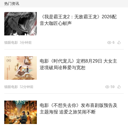
热门资讯
《我是霸王龙2：无敌霸王龙》2026配
音大咖匠心献声
猫眼电影
3分钟前
6
电影《时代宠儿》定档8月29日 大女主
逆境破局诠释爱与宽恕
猫眼电影
52分钟前
59
电影《不想失去你》发布喜剧版预告及
主题海报 追爱之旅笑闹不断